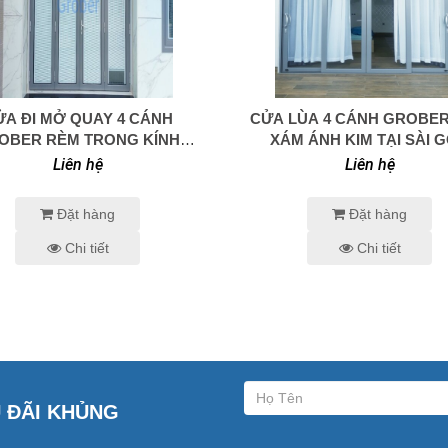
ỬA ĐI MỞ QUAY 4 CÁNH
CỬA LÙA 4 CÁNH GROBE
0938 414 005
0938 414 005
OBER RÈM TRONG KÍNH
XÁM ÁNH KIM TẠI SÀI 
XÁM ÁNH KIM
Liên hệ
Liên hệ
Đặt hàng
Đặt hàng
Chi tiết
Chi tiết
U ĐÃI KHỦNG