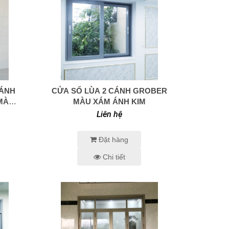
CÁNH
CỬA SỔ LÙA 2 CÁNH GROBER
0938 414 005
 MÀU
MÀU XÁM ÁNH KIM
Liên hệ
Đặt hàng
Chi tiết