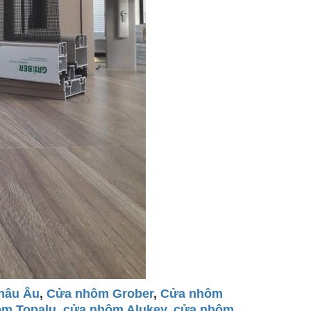
hâu Âu
,
Cửa nhôm Grober
,
Cửa nhôm
ôm Topalu
,
cửa nhôm Alukey
,
cửa nhôm