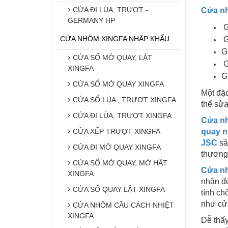
CỬA ĐI LÙA, TRƯỢT -
Cửa n
GERMANY HP
G
CỬA NHÔM XINGFA NHẬP KHẨU
G
G
CỬA SỔ MỞ QUAY, LẬT
G
XINGFA
G
CỬA SỔ MỞ QUAY XINGFA
Một đặ
CỬA SỔ LÙA , TRƯỢT XINGFA
thể sử
CỬA ĐI LÙA, TRƯỢT XINGFA
Cửa n
CỬA XẾP TRƯỢT XINGFA
quay 
JSC
sả
CỬA ĐI MỞ QUAY XINGFA
thương 
CỬA SỔ MỞ QUAY, MỞ HẤT
Cửa n
XINGFA
nhận đư
CỬA SỔ QUAY LẬT XINGFA
tính ch
như cử
CỬA NHÔM CẦU CÁCH NHIỆT
XINGFA
Dễ thấy