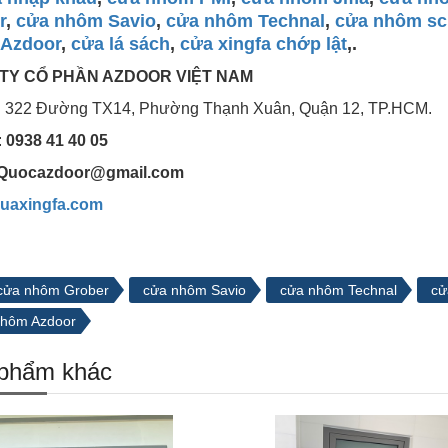
r
,
cửa nhôm Savio
,
cửa nhôm Technal
,
cửa nhôm s
Azdoor
,
cửa lá sách
,
cửa xingfa chớp lật
,.
TY CỔ PHẦN AZDOOR VIỆT NAM
ỉ: 322 Đường TX14, Phường Thạnh Xuân, Quận 12, TP.HCM.
:
0938 41 40 05
Quocazdoor@gmail.com
uaxingfa.com
cửa nhôm Grober
cửa nhôm Savio
cửa nhôm Technal
cử
hôm Azdoor
phẩm khác