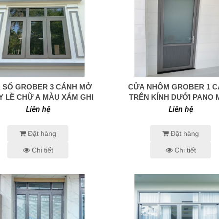
 SỔ GROBER 3 CÁNH MỞ
CỬA NHÔM GROBER 1 
0938 414 005
0938 414 005
QUAY LỀ CHỮ A MÀU XÁM GHI
TRÊN KÍNH DƯỚI PANO
XÁM ÁNH KIM
Liên hệ
Liên hệ
Đặt hàng
Đặt hàng
Chi tiết
Chi tiết