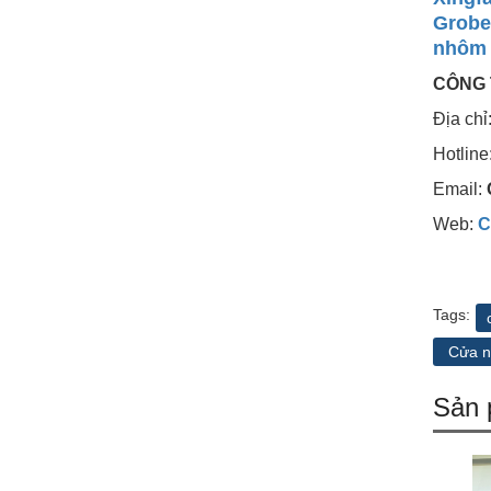
Grobe
nhôm 
CÔNG 
Địa ch
Hotline
Email:
Web:
C
Tags:
Cửa n
Sản 