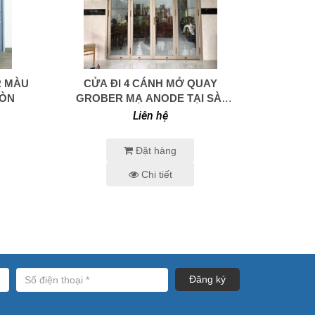
R MÀU
CỬA ĐI 4 CÁNH MỞ QUAY
0938 414 005
GÒN
GROBER MẠ ANODE TẠI SÀI
GÒN
Liên hệ
Đặt hàng
Chi tiết