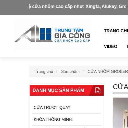
 cửa nhôm cao cấp như: Xingfa, Alukey, Grober, Pmi, Germ
TRANG CH
VIDEO
Trang chủ
Sản phẩm
CỬA NHÔM GROBER 
CỬA
DANH MỤC SẢN PHẨM
CỬA TRƯỢT QUAY
KHÓA THÔNG MINH