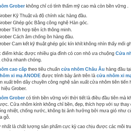
hôm Grober
không chỉ có tính thẩm mỹ cao mà còn bền vững .
rober Kỹ Thuật và độ chính xác hàng đầu.
rober Ghép góc Bằng công nghệ Hàn góc.
rober Tích hợp tiện ích thông minh.
rober Cách âm chống ồn hàng đầu.
rober Cam kết kỹ thuật ghép góc kín khít không nhìn thấy mối g
c điểm khác được nhiều gia đình có con nhỏ ưa chuộng
Cửa n
a chữa nhanh chóng.
hôm cao cấp
theo tiêu chuẩn
cửa nhôm Châu Âu
hàng đầu tạ
nhôm xi mạ ANODE
được trình bày ảnh trên là
cửa nhôm xi mạ
n xuất trên dây chuyền công nghệ sản xuất cửa nhôm tiên tiến
hiệu Grober.
hôm Grober
có tính bền vững với thời tiết là điều đầu tiên m
ợc. Cửa nhôm kính không chỉ bền, đẹp, thích hợp với sự thay 
ống nhiệt, chống nước, không bị ảnh hưởng bởi mưa gió như c
a gỗ.
 nhất là chất lượng sản phẩm cực kỳ cao chịu được các môi trư