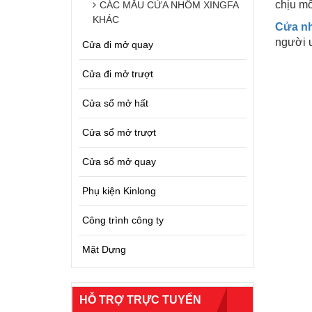
chịu m
CÁC MẪU CỬA NHÔM XINGFA
KHÁC
Cửa n
người ư
Cửa đi mở quay
Cửa đi mở trượt
Cửa sổ mở hất
Cửa sổ mở trượt
Cửa sổ mở quay
Phụ kiện Kinlong
Công trình công ty
Mặt Dựng
HỖ TRỢ TRỰC TUYẾN