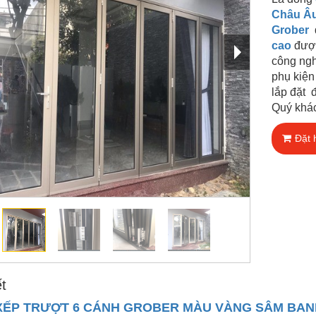
Châu Â
Grober
cao
đư
công ngh
phụ kiện
lắp đặt
Quý khá
Đặt 
ết
XẾP TRƯỢT 6 CÁNH GROBER MÀU VÀNG SÂM BAN