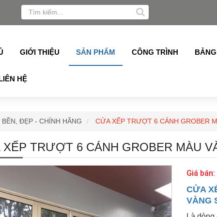
any, Topalu, Technan, Schuco, Slim Azdoor, cửa lá sách,c
Ủ
GIỚI THIỆU
SẢN PHẨM
CÔNG TRÌNH
BẢNG
LIÊN HỆ
BỀN, ĐẸP - CHÍNH HÃNG
CỬA XẾP TRƯỢT 6 CÁNH GROBER 
 XẾP TRƯỢT 6 CÁNH GROBER MÀU V
Giá bán:
CỬA X
VÀNG 
Là dòng