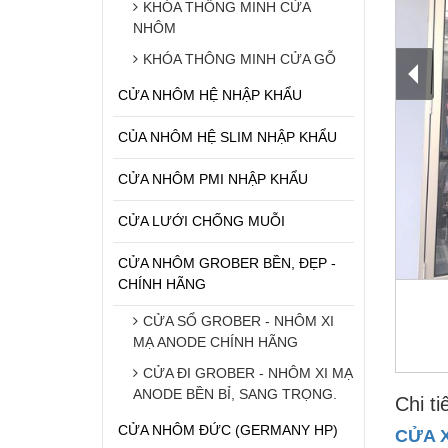
KHÓA THÔNG MINH CỬA
NHÔM
KHÓA THÔNG MINH CỬA GỖ
CỬA NHÔM HỆ NHẬP KHẨU
CỦA NHÔM HỆ SLIM NHẬP KHẨU
CỬA NHÔM PMI NHẬP KHẨU
CỬA LƯỚI CHỐNG MUỖI
CỬA NHÔM GROBER BỀN, ĐẸP -
CHÍNH HÃNG
CỬA SỔ GROBER - NHÔM XI
MẠ ANODE CHÍNH HÃNG
CỬA ĐI GROBER - NHÔM XI MẠ
ANODE BỀN BỈ, SANG TRỌNG.
Chi ti
CỬA NHÔM ĐỨC (GERMANY HP)
CỬA 