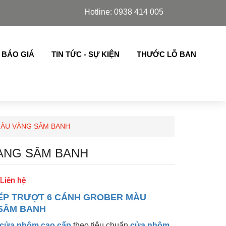
hớp lật thế hệ mới nhập khẩu ..
Hotline: 0938 414 005
 BÁO GIÁ
TIN TỨC - SỰ KIỆN
THƯỚC LỖ BAN
MÀU VÀNG SÂM BANH
ÀNG SÂM BANH
 Liên hệ
ẾP TRƯỢT 6 CÁNH GROBER MÀU
SÂM BANH
cửa nhôm cao cấp
theo tiêu chuẩn
cửa nhôm