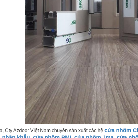
cửa nhôm C
a, Cty Azdoor Việt Nam chuyên sản xuất các hệ
a nhập khẫu
,
cửa nhôm PMI
,
cửa nhôm Jma
,
cửa nh