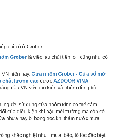
hép chỉ có ở Grober
hôm Grober
là việc lau chùi tiện lợi, cũng như có
i VN hiện nay.
Cửa nhôm Grober - Cửa sổ mở
 chất lượng cao
được
AZDOOR VINA
 hàng đầu VN với phụ kiện và nhôm đồng bộ
à khi người sử dụng cửa nhôm kính có thể cảm
đổi của điều kiện khí hậu môi trường mà còn có
ửa nhựa hay bị bong tróc khi thấm nước mưa
ờng khắc nghiệt như . mưa, bão, tố lốc đặc biệt