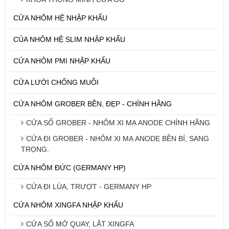
CỬA NHÔM HỆ NHẬP KHẨU
CỦA NHÔM HỆ SLIM NHẬP KHẨU
CỬA NHÔM PMI NHẬP KHẨU
CỬA LƯỚI CHỐNG MUỖI
CỬA NHÔM GROBER BỀN, ĐẸP - CHÍNH HÃNG
CỬA SỔ GROBER - NHÔM XI MẠ ANODE CHÍNH HÃNG
CỬA ĐI GROBER - NHÔM XI MẠ ANODE BỀN BỈ, SANG
TRỌNG.
CỬA NHÔM ĐỨC (GERMANY HP)
CỬA ĐI LÙA, TRƯỢT - GERMANY HP
CỬA NHÔM XINGFA NHẬP KHẨU
CỬA SỔ MỞ QUAY, LẬT XINGFA