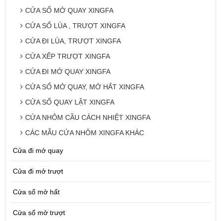
CỬA SỔ MỞ QUAY XINGFA
CỬA SỔ LÙA , TRƯỢT XINGFA
CỬA ĐI LÙA, TRƯỢT XINGFA
CỬA XẾP TRƯỢT XINGFA
CỬA ĐI MỞ QUAY XINGFA
CỬA SỔ MỞ QUAY, MỞ HẤT XINGFA
CỬA SỔ QUAY LẬT XINGFA
CỬA NHÔM CẦU CÁCH NHIỆT XINGFA
CÁC MẪU CỬA NHÔM XINGFA KHÁC
Cửa đi mở quay
Cửa đi mở trượt
Cửa sổ mở hất
Cửa sổ mở trượt