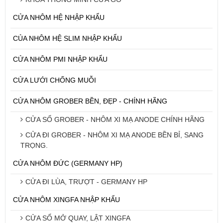
CỬA NHÔM HỆ NHẬP KHẨU
CỦA NHÔM HỆ SLIM NHẬP KHẨU
CỬA NHÔM PMI NHẬP KHẨU
CỬA LƯỚI CHỐNG MUỖI
CỬA NHÔM GROBER BỀN, ĐẸP - CHÍNH HÃNG
CỬA SỔ GROBER - NHÔM XI MẠ ANODE CHÍNH HÃNG
CỬA ĐI GROBER - NHÔM XI MẠ ANODE BỀN BỈ, SANG
TRỌNG.
CỬA NHÔM ĐỨC (GERMANY HP)
CỬA ĐI LÙA, TRƯỢT - GERMANY HP
CỬA NHÔM XINGFA NHẬP KHẨU
CỬA SỔ MỞ QUAY, LẬT XINGFA