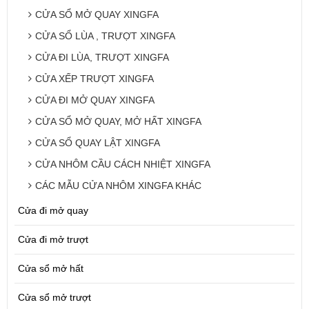
CỬA SỔ MỞ QUAY XINGFA
CỬA SỔ LÙA , TRƯỢT XINGFA
CỬA ĐI LÙA, TRƯỢT XINGFA
CỬA XẾP TRƯỢT XINGFA
CỬA ĐI MỞ QUAY XINGFA
CỬA SỔ MỞ QUAY, MỞ HẤT XINGFA
CỬA SỔ QUAY LẬT XINGFA
CỬA NHÔM CẦU CÁCH NHIỆT XINGFA
CÁC MẪU CỬA NHÔM XINGFA KHÁC
Cửa đi mở quay
Cửa đi mở trượt
Cửa sổ mở hất
Cửa sổ mở trượt