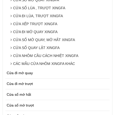
CỬA SỔ MỞ QUAY XINGFA
CỬA SỔ LÙA , TRƯỢT XINGFA
CỬA ĐI LÙA, TRƯỢT XINGFA
CỬA XẾP TRƯỢT XINGFA
CỬA ĐI MỞ QUAY XINGFA
CỬA SỔ MỞ QUAY, MỞ HẤT XINGFA
CỬA SỔ QUAY LẬT XINGFA
CỬA NHÔM CẦU CÁCH NHIỆT XINGFA
CÁC MẪU CỬA NHÔM XINGFA KHÁC
Cửa đi mở quay
Cửa đi mở trượt
Cửa sổ mở hất
Cửa sổ mở trượt