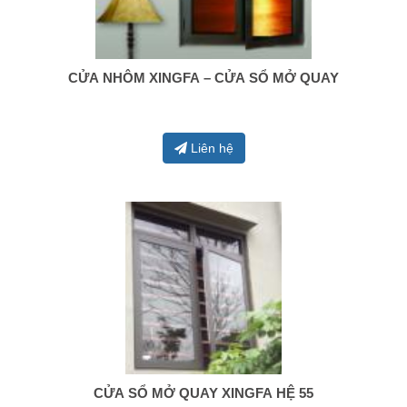
CỬA NHÔM XINGFA – CỬA SỔ MỞ QUAY
0938 414 005
Liên hệ
CỬA SỔ MỞ QUAY XINGFA HỆ 55
0938 414 005