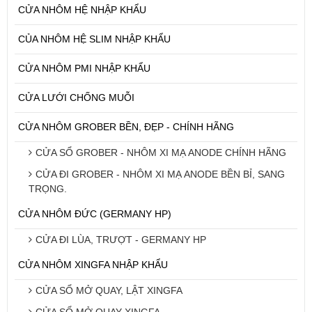
CỬA NHÔM HỆ NHẬP KHẨU
CỦA NHÔM HỆ SLIM NHẬP KHẨU
CỬA NHÔM PMI NHẬP KHẨU
CỬA LƯỚI CHỐNG MUỖI
CỬA NHÔM GROBER BỀN, ĐẸP - CHÍNH HÃNG
CỬA SỔ GROBER - NHÔM XI MẠ ANODE CHÍNH HÃNG
CỬA ĐI GROBER - NHÔM XI MẠ ANODE BỀN BỈ, SANG
TRỌNG.
CỬA NHÔM ĐỨC (GERMANY HP)
CỬA ĐI LÙA, TRƯỢT - GERMANY HP
CỬA NHÔM XINGFA NHẬP KHẨU
CỬA SỔ MỞ QUAY, LẬT XINGFA