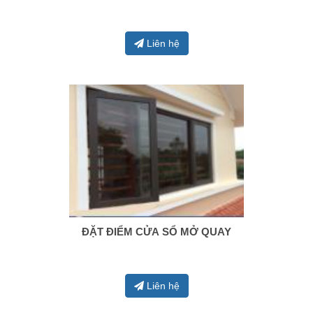
Liên hệ
ĐẶT ĐIỂM CỬA SỔ MỞ QUAY
0938 414 005
Liên hệ