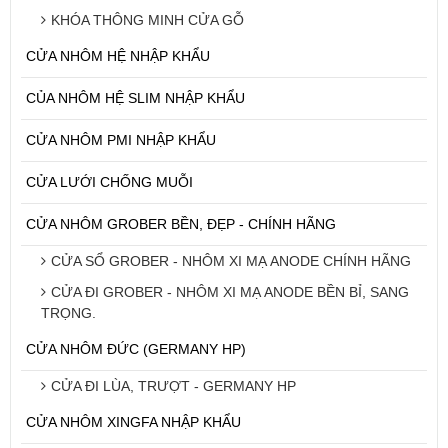
KHÓA THÔNG MINH CỬA GỖ
CỬA NHÔM HỆ NHẬP KHẨU
CỦA NHÔM HỆ SLIM NHẬP KHẨU
CỬA NHÔM PMI NHẬP KHẨU
CỬA LƯỚI CHỐNG MUỖI
CỬA NHÔM GROBER BỀN, ĐẸP - CHÍNH HÃNG
CỬA SỔ GROBER - NHÔM XI MẠ ANODE CHÍNH HÃNG
CỬA ĐI GROBER - NHÔM XI MẠ ANODE BỀN BỈ, SANG
TRỌNG.
CỬA NHÔM ĐỨC (GERMANY HP)
CỬA ĐI LÙA, TRƯỢT - GERMANY HP
CỬA NHÔM XINGFA NHẬP KHẨU