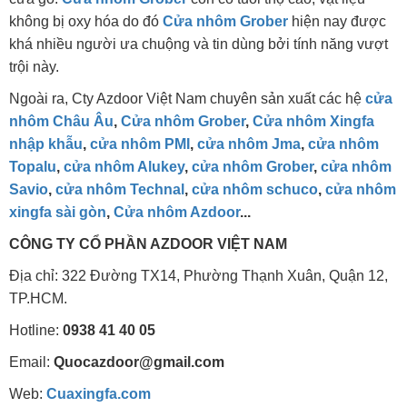
không bị oxy hóa do đó
Cửa nhôm Grober
hiện nay được
khá nhiều người ưa chuộng và tin dùng bởi tính năng vượt
trội này.
Ngoài ra, Cty Azdoor Việt Nam chuyên sản xuất các hệ
cửa
nhôm Châu Â
u
,
Cửa nhôm Grobe
r
,
Cửa nhôm Xingfa
nhập khẫ
u
,
cửa nhôm PM
I
,
cửa nhôm Jm
a
,
cửa nhôm
Topal
u
,
cửa nhôm Aluke
y
,
cửa nhôm Grobe
r
,
cửa nhôm
Savi
o
,
cửa nhôm Techna
l
,
cửa nhôm schuc
o
,
cửa nhôm
xingfa sài gò
n
,
Cửa nhôm Azdoo
r
...
CÔNG TY CỔ PHẦN AZDOOR VIỆT NAM
Địa chỉ: 322 Đường TX14, Phường Thạnh Xuân, Quận 12,
TP.HCM.
Hotline:
0938 41 40 05
Email:
Quocazdoor@gmail.com
Web:
Cuaxingfa.com