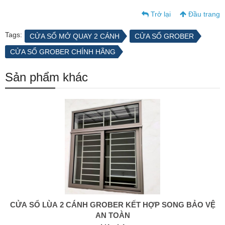
Trở lại
Đầu trang
Tags:
CỬA SỔ MỞ QUAY 2 CÁNH
CỬA SỔ GROBER
CỬA SỔ GROBER CHÍNH HÃNG
Sản phẩm khác
CỬA SỔ LÙA 2 CÁNH GROBER KẾT HỢP SONG BẢO VỆ
0938 414 005
AN TOÀN