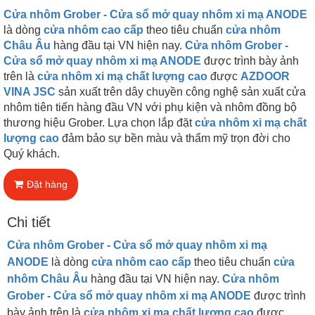
Cửa nhôm Grober - Cửa sổ mở quay nhôm xi mạ ANODE
là dòng
c
ử
a nhôm cao c
ấ
p
theo tiêu chuẩn
cửa nhôm
Châu Âu
hàng đầu tại VN hiện nay.
Cửa nhôm Grober -
Cửa sổ mở quay nhôm xi mạ ANODE
được trình bày ảnh
trên là
c
ử
a nhôm xi m
ạ
ch
ấ
t lư
ợ
ng cao
được
AZDOOR
VINA JSC
sản xuất trên dây chuyền công nghệ sản xuất cửa
nhôm tiên tiến hàng đầu VN với phụ kiện và nhôm đồng bộ
thương hiệu Grober. Lựa chọn lắp đặt
c
ử
a nhôm xi m
ạ
ch
ấ
t
lư
ợ
ng cao
đảm bảo sự bền màu và thẩm mỹ trọn đời cho
Quý khách.
Đặt hàng
Chi tiết
Cửa nhôm Grober - Cửa sổ mở quay nhôm xi mạ
ANODE
là dòng
c
ử
a nhôm cao c
ấ
p
theo tiêu chuẩn
cửa
nhôm Châu Âu
hàng đầu tại VN hiện nay.
Cửa nhôm
Grober - Cửa sổ mở quay nhôm xi mạ ANODE
được trình
bày ảnh trên là
c
ử
a nhôm xi m
ạ
ch
ấ
t lư
ợ
ng cao
được