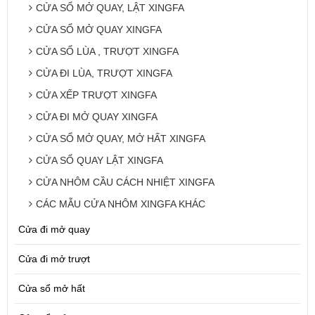
CỬA SỔ MỞ QUAY, LẬT XINGFA
CỬA SỔ MỞ QUAY XINGFA
CỬA SỔ LÙA , TRƯỢT XINGFA
CỬA ĐI LÙA, TRƯỢT XINGFA
CỬA XẾP TRƯỢT XINGFA
CỬA ĐI MỞ QUAY XINGFA
CỬA SỔ MỞ QUAY, MỞ HẤT XINGFA
CỬA SỔ QUAY LẬT XINGFA
CỬA NHÔM CẦU CÁCH NHIỆT XINGFA
CÁC MẪU CỬA NHÔM XINGFA KHÁC
Cửa đi mở quay
Cửa đi mở trượt
Cửa sổ mở hất