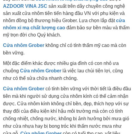
AZDOOR VINA JSC
sản xuất trên dây chuyền công nghệ
sản xuất cửa nhôm tiên tiến hàng đầu VN với phụ kiện và
nhôm đồng bộ thương hiệu Grober. Lựa chọn lắp đặt
c
ử
a
nhôm xi m
ạ
ch
ấ
t lư
ợ
ng cao
đảm bảo sự bền màu và thẩm
mỹ trọn đời cho Quý khách.
Cửa nhôm Grober
không chỉ có tính thẩm mỹ cao mà còn
bền vững.
Một đặc điểm khác được nhiều gia đình có con nhỏ ưa
chuộng
Cửa nhôm Grober
là việc lau chùi tiện lợi, cũng
như có thể sửa chữa nhanh chóng.
Cửa nhôm Grober
có tính bền vững với thời tiết là điều đầu
tiên mà khi người sử dụng cửa nhôm kính có thể cảm nhận
được. Cửa nhôm kính không chỉ bền, đẹp, thích hợp với sự
thay đổi của điều kiện khí hậu môi trường mà còn có tính
chống nhiệt, chống nước, không bị ảnh hưởng bởi mưa gió
như cửa nhựa hay bị bong tróc khi thấm nước mưa như
cửa gỗ.
Cửa nhôm Grober
còn có tuổi thọ cao, vật liệu