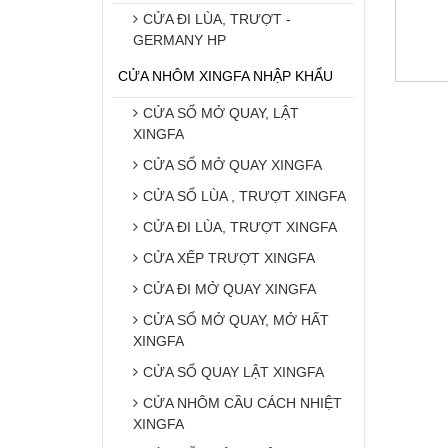
CỬA ĐI LÙA, TRƯỢT -
GERMANY HP
CỬA NHÔM XINGFA NHẬP KHẨU
CỬA SỔ MỞ QUAY, LẬT
XINGFA
CỬA SỔ MỞ QUAY XINGFA
CỬA SỔ LÙA , TRƯỢT XINGFA
CỬA ĐI LÙA, TRƯỢT XINGFA
CỬA XẾP TRƯỢT XINGFA
CỬA ĐI MỞ QUAY XINGFA
CỬA SỔ MỞ QUAY, MỞ HẤT
XINGFA
CỬA SỔ QUAY LẬT XINGFA
CỬA NHÔM CẦU CÁCH NHIỆT
XINGFA