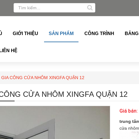
y, Grober, Pmi, Germany, Topalu, Technan, Schuco, Slim A
Ủ
GIỚI THIỆU
SẢN PHẨM
CÔNG TRÌNH
BẢNG
LIÊN HỆ
GIA CÔNG CỬA NHÔM XINGFA QUẬN 12
 CÔNG CỬA NHÔM XINGFA QUẬN 12
Giá bán:
trung tâ
cửa nhôm 