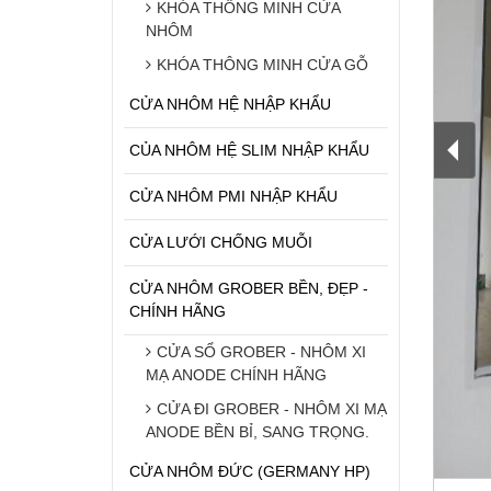
KHÓA THÔNG MINH CỬA
NHÔM
KHÓA THÔNG MINH CỬA GỖ
CỬA NHÔM HỆ NHẬP KHẨU
CỦA NHÔM HỆ SLIM NHẬP KHẨU
CỬA NHÔM PMI NHẬP KHẨU
CỬA LƯỚI CHỐNG MUỖI
CỬA NHÔM GROBER BỀN, ĐẸP -
CHÍNH HÃNG
CỬA SỔ GROBER - NHÔM XI
MẠ ANODE CHÍNH HÃNG
CỬA ĐI GROBER - NHÔM XI MẠ
ANODE BỀN BỈ, SANG TRỌNG.
CỬA NHÔM ĐỨC (GERMANY HP)