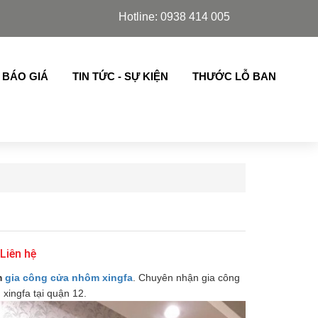
zdoor, cửa lá sách,chớp lật thế hệ mới nhập khẩu ..
Hotline: 0938 414 005
 BÁO GIÁ
TIN TỨC - SỰ KIỆN
THƯỚC LỖ BAN
 Liên hệ
m
gia công cửa nhôm xingfa
. Chuyên nhận gia công
xingfa tại quận 12.