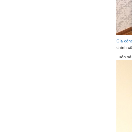
Gia công
chính cô
Luôn sả