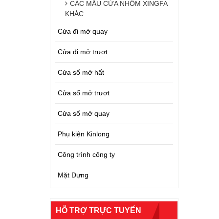
CÁC MẪU CỬA NHÔM XINGFA
KHÁC
Cửa đi mở quay
Cửa đi mở trượt
Cửa sổ mở hất
Cửa sổ mở trượt
Cửa sổ mở quay
Phụ kiện Kinlong
Công trình công ty
Mặt Dựng
HỖ TRỢ TRỰC TUYẾN