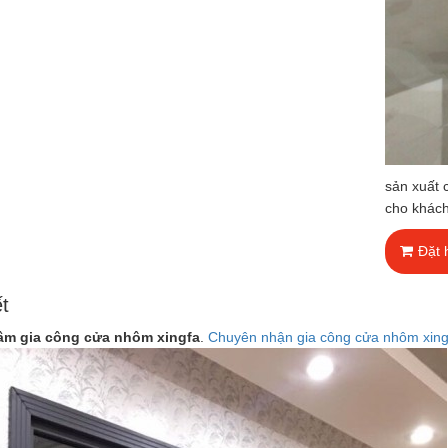
sản xuất 
cho khác
Đặt 
ết
âm gia công cửa nhôm xingfa
.
Chuyên nhận gia công cửa nhôm xing