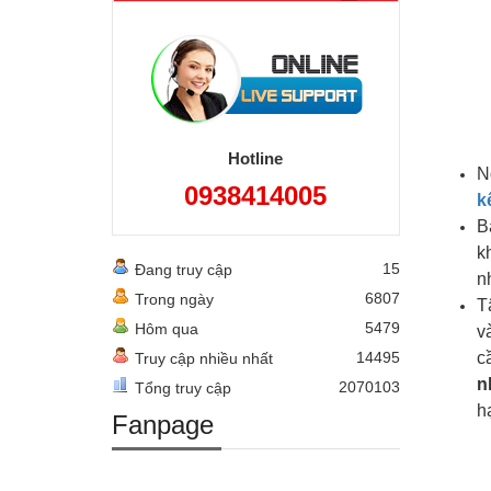
Hotline
N
0938414005
k
B
k
15
Đang truy cập
n
6807
Trong ngày
T
5479
Hôm qua
v
14495
c
Truy cập nhiều nhất
n
2070103
Tổng truy cập
h
Fanpage