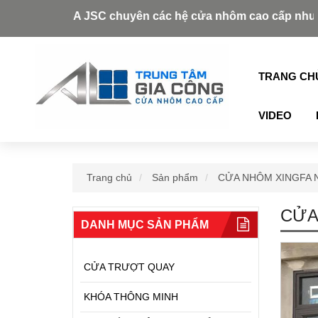
JSC chuyên các hệ cửa nhôm cao cấp như: Xingfa, Alukey, 
TRANG CH
VIDEO
Trang chủ
Sản phẩm
CỬA NHÔM XINGFA 
CỬA
DANH MỤC SẢN PHẨM
CỬA TRƯỢT QUAY
KHÓA THÔNG MINH