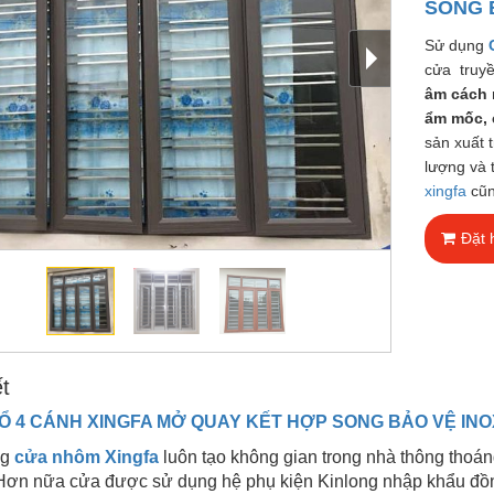
SONG 
Sử dụng
cửa truyề
âm cách 
ẩm mốc, 
sản xuất 
lượng và 
xingfa
cũ
Đặt 
ết
Ổ 4 CÁNH XINGFA MỞ QUAY KẾT HỢP SONG BẢO VỆ INO
ng
cửa nhôm Xingfa
luôn tạo không gian trong nhà thông thoá
. Hơn nữa cửa được sử dụng hệ phụ kiện Kinlong nhập khẩu đồ