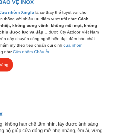
BẢO VỆ INOX
Cửa nhôm Xingfa
là sự thay thế tuyệt vời cho
n thống với nhiều ưu điểm vượt trội như:
Cách
nhiệt, không cong vênh, không mối mọt, không
chịu được lực va đập
,…được Cty Azdoor Việt Nam
trên dây chuyền công nghệ hiện đại, đảm bảo chất
thẩm mỹ theo tiêu chuẩn qui định
cửa nhôm
ng như
Cửa nhôm Châu Âu
hàng
X
ng, không hạn chế tầm nhìn, lấy được ánh sáng
ng bộ giúp cửa đóng mở nhẹ nhàng, êm ái, vững