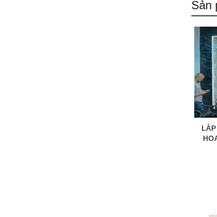
Sản 
LẮP
HOA