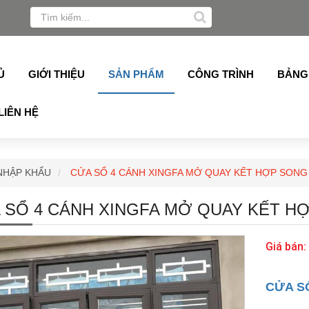
Grober, Pmi, Germany, Topalu, Technan, Schuco, Slim Azdo
Ủ
GIỚI THIỆU
SẢN PHẨM
CÔNG TRÌNH
BẢNG
LIÊN HỆ
NHẬP KHẨU
CỬA SỔ 4 CÁNH XINGFA MỞ QUAY KẾT HỢP SONG
 SỔ 4 CÁNH XINGFA MỞ QUAY KẾT H
Giá bán:
CỬA S