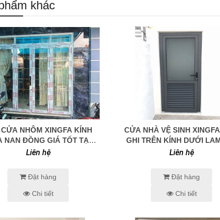
phẩm khác
 CỬA NHÔM XINGFA KÍNH
CỬA NHÀ VỆ SINH XINGF
0938 414 005
0938 414 005
 NAN ĐỒNG GIÁ TỐT TẠI
GHI TRÊN KÍNH DƯỚI LAM
HCM
Liên hệ
Liên hệ
Đặt hàng
Đặt hàng
Chi tiết
Chi tiết