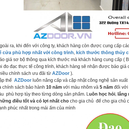
goài ra, khi đến với công ty, khách hàng còn được cung cấp các
ế cửa phù hợp nhất với công trình
,
kích thước thông thủy 
áo giá sơ bộ thông qua kích thước mà khách hàng cung cấp ( Bá
hi đo đạc thực tế công trình, khách hàng sẽ nhận được báo giá c
hiều chính sách ưu đãi từ
AZDoor
).
ập thể
AZDoor
luôn nâng cấp và cập nhật công nghệ sản xuất ph
à chính sách bảo hành
10 năm
với màu nhôm và
5 năm
đối với
ầu phù hợp tùy theo từng dòng sản phẩm. L
uôn học hỏi
,
lắng
hững điều tốt và có lợi nhất cho
cho gia chủ để cho gia chủ 
ạnh phúc nhất trong mái ấm của mình