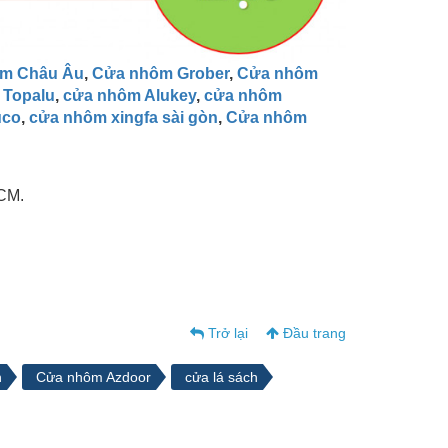
m Châu Âu
,
Cửa nhôm Grober
,
Cửa nhôm
 Topalu
,
cửa nhôm Alukey
,
cửa nhôm
uco
,
cửa nhôm xingfa sài gòn
,
Cửa nhôm
CM.
Trở lại
Đầu trang
n
Cửa nhôm Azdoor
cửa lá sách