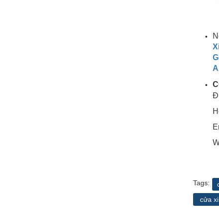
N
X
G
A
C
Đ
H
E
W
Tags:
cửa xi