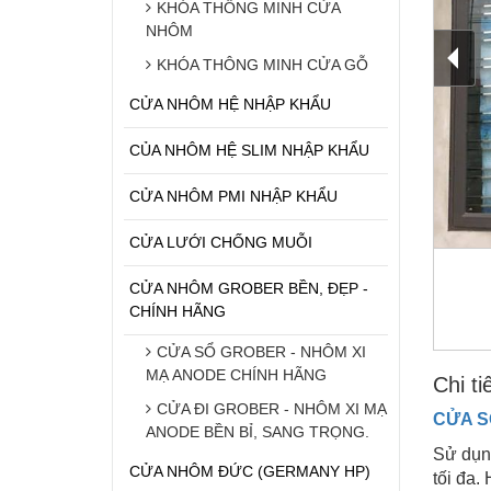
KHÓA THÔNG MINH CỬA
NHÔM
KHÓA THÔNG MINH CỬA GỖ
CỬA NHÔM HỆ NHẬP KHẨU
CỦA NHÔM HỆ SLIM NHẬP KHẨU
CỬA NHÔM PMI NHẬP KHẨU
CỬA LƯỚI CHỐNG MUỖI
CỬA NHÔM GROBER BỀN, ĐẸP -
CHÍNH HÃNG
CỬA SỔ GROBER - NHÔM XI
MẠ ANODE CHÍNH HÃNG
Chi ti
CỬA ĐI GROBER - NHÔM XI MẠ
CỬA S
ANODE BỀN BỈ, SANG TRỌNG.
Sử dụ
CỬA NHÔM ĐỨC (GERMANY HP)
tối đa