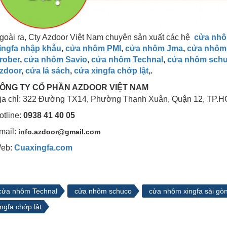
goài ra, Cty Azdoor Việt Nam chuyên sản xuất các hệ
cửa nhô
ingfa nhập khẫu
,
cửa nhôm PMI
,
cửa nhôm Jma
,
cửa nhôm
rober
,
cửa nhôm Savio
,
cửa nhôm Technal
,
cửa nhôm sch
zdoor
,
cửa lá sách
,
cửa xingfa chớp lật
,.
ÔNG TY CỔ PHẦN AZDOOR VIỆT NAM
ịa chỉ: 322 Đường TX14, Phường Thạnh Xuân, Quận 12, TP.H
otline:
0938 41 40 05
mail:
info.azdoor@gmail.com
eb:
Cuaxingfa.com
cửa nhôm Technal
cửa nhôm schuco
cửa nhôm xingfa sài gò
ngfa chớp lật