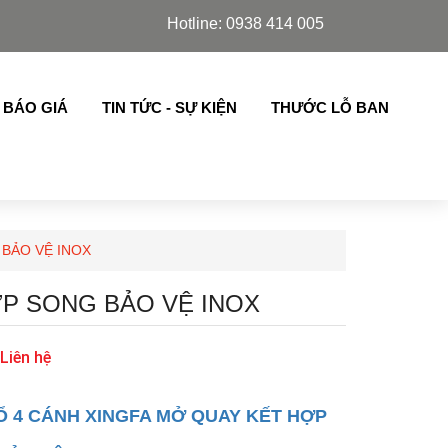
or, cửa lá sách,chớp lật thế hệ mới nhập khẩu ..
Hotline: 0938 414 005
 BÁO GIÁ
TIN TỨC - SỰ KIỆN
THƯỚC LỖ BAN
 BẢO VỆ INOX
ỢP SONG BẢO VỆ INOX
 Liên hệ
Ổ 4 CÁNH XINGFA MỞ QUAY KẾT HỢP