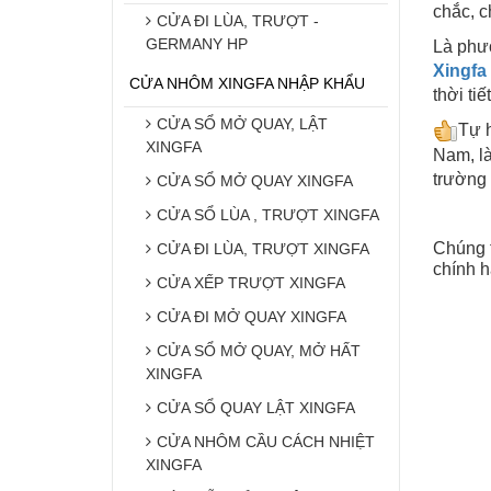
chắc, c
CỬA ĐI LÙA, TRƯỢT -
GERMANY HP
Là phươ
Xingfa
CỬA NHÔM XINGFA NHẬP KHẨU
thời tiế
CỬA SỔ MỞ QUAY, LẬT
Tự 
XINGFA
Nam, là
trường 
CỬA SỔ MỞ QUAY XINGFA
CỬA SỔ LÙA , TRƯỢT XINGFA
Chúng t
CỬA ĐI LÙA, TRƯỢT XINGFA
chính h
CỬA XẾP TRƯỢT XINGFA
CỬA ĐI MỞ QUAY XINGFA
CỬA SỔ MỞ QUAY, MỞ HẤT
XINGFA
CỬA SỔ QUAY LẬT XINGFA
CỬA NHÔM CẦU CÁCH NHIỆT
XINGFA