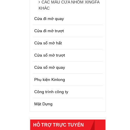
CÁC MẪU CỬA NHÔM XINGFA
KHÁC
Cửa đi mở quay
Cửa đi mở trượt
Cửa sổ mở hất
Cửa sổ mở trượt
Cửa sổ mở quay
Phụ kiện Kinlong
Công trình công ty
Mặt Dựng
HỖ TRỢ TRỰC TUYẾN