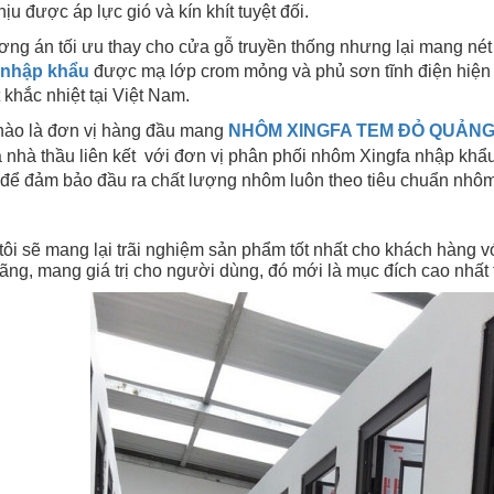
hịu được áp lực gió và kín khít tuyệt đối.
ng án tối ưu thay cho cửa gỗ truyền thống nhưng lại mang nét 
 nhập khẩu
được mạ lớp crom mỏng và phủ sơn tĩnh điện hiện
t khắc nhiệt tại Việt Nam.
hào là đơn vị hàng đầu mang
NHÔM XINGFA TEM ĐỎ QUẢN
 nhà thầu liên kết với đơn vị phân phối nhôm Xingfa nhập khẩu
để đảm bảo đầu ra chất lượng nhôm luôn theo tiêu chuẩn nhôm
ôi sẽ mang lại trãi nghiệm sản phẩm tốt nhất cho khách hàng v
ãng, mang giá trị cho người dùng, đó mới là mục đích cao nhất 