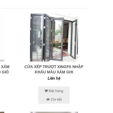
A XÁM
CỬA XẾP TRƯỢT XINGFA NHẬP
0938 414 005
 GIÓ
KHẨU MÀU XÁM GHI
Liên hệ
Đặt hàng
Chi tiết