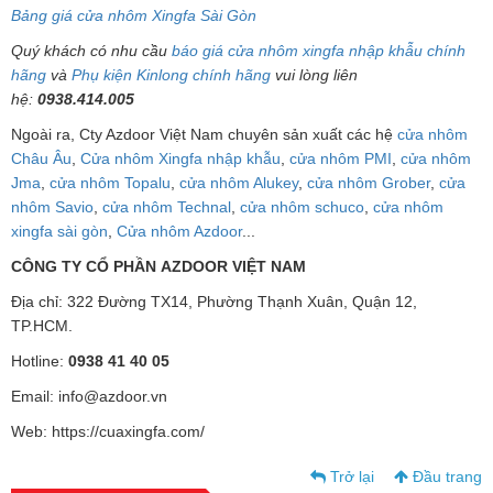
Bảng giá cửa nhôm Xingfa Sài Gòn
Quý khách có nhu cầu
báo giá cửa nhôm xingfa nhập khẫu chính
hãng
và
Phụ kiện Kinlong chính hãng
vui lòng liên
hệ:
0938.414.005
Ngoài ra, Cty Azdoor Việt Nam chuyên sản xuất các hệ
cửa nhôm
Châu Âu
,
Cửa nhôm Xingfa nhập khẫu
,
cửa nhôm PMI
,
cửa nhôm
Jma
,
cửa nhôm Topalu
,
cửa nhôm Alukey
,
cửa nhôm Grober
,
cửa
nhôm Savio
,
cửa nhôm Technal
,
cửa nhôm schuco
,
cửa nhôm
xingfa sài gòn
,
Cửa nhôm Azdoor
...
CÔNG TY CỔ PHẦN AZDOOR VIỆT NAM
Địa chỉ: 322 Đường TX14, Phường Thạnh Xuân, Quận 12,
TP.HCM.
Hotline:
0938 41 40 05
Email: info@azdoor.vn
Web: https://cuaxingfa.com/
Trở lại
Đầu trang