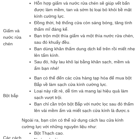
Hỗn hợp giấm và nước rửa chén sẽ giúp vết bẩn
được làm mềm, tan và sớm bị loại bỏ khỏi bề mặt
kính cường lực.
Đồng thời, hệ thống cửa còn sáng bóng, tăng tính
thẩm mĩ đáng kể.
Giấm và
Bạn trộn một thìa giấm và một thìa nước rửa chén,
nước rửa
sau đó khuấy đều.
chén
Bạn dùng khăn thấm dung dịch kể trên rồi miết nhẹ
lên tấm kính.
Sau đó, hãy lau khô lại bằng khăn sạch, mềm và
ẩm bạn nhé!
Bạn có thể đến các cửa hàng tạp hóa để mua bột
Bắp về làm sạch cửa kính cường lực.
Loại này rất rẻ, dễ tìm và mang lại hiệu quả làm
Bột bắp
sạch vượt trội.
Bạn chỉ cần trộn bột Bắp với nước lọc sau đó thấm
lên vải mềm ẩm và miết sạch cửa kính là được.s
Ngoài ra, bạn còn có thể sử dụng cách lau cửa kính
cường lực với những nguyên liệu như:
Bột Thạch cao.
Các cách