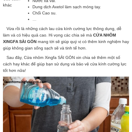
Nước xả vải.
khác
Dung dịch Axetol làm sạch móng tay.
Chổi Cao su.
…
Vừa rồi là những cách lau cửa kính cường lực thông dụng, dễ
làm và có hiệu quả cao. Hi vọng các chia sẻ mà
CỬA NHÔM
XINGFA SÀI GÒN
mang tới sẽ giúp quý vị có thêm kinh nghiệm hay
giúp không gian sống sạch sẽ và tinh tế hơn.
Sau đây, Cửa nhôm Xingfa SÀI GÒN xin chia sẻ thêm một số
cách hay khác để giúp bạn sử dụng và bảo vệ cửa kính cường lực
tốt hơn nữa!