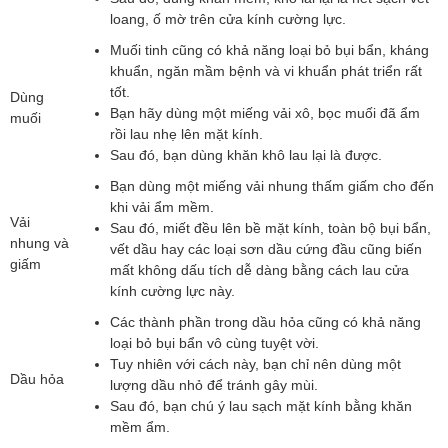
loang, ố mờ trên cửa kính cường lực.
Muối tinh cũng có khả năng loại bỏ bụi bẩn, kháng
khuẩn, ngăn mầm bệnh và vi khuẩn phát triển rất
tốt.
Dùng
Bạn hãy dùng một miếng vải xô, bọc muối đã ẩm
muối
rồi lau nhẹ lên mặt kính.
Sau đó, bạn dùng khăn khô lau lại là được.
Bạn dùng một miếng vải nhung thấm giấm cho đến
khi vải ẩm mềm.
Vải
Sau đó, miết đều lên bề mặt kính, toàn bộ bụi bẩn,
nhung và
vết dầu hay các loại sơn dầu cứng đầu cũng biến
giấm
mất không dấu tích dễ dàng bằng cách lau cửa
kính cường lực này.
Các thành phần trong dầu hỏa cũng có khả năng
loại bỏ bụi bẩn vô cùng tuyệt vời.
Tuy nhiên với cách này, bạn chỉ nên dùng một
Dầu hỏa
lượng dầu nhỏ để tránh gây mùi.
Sau đó, bạn chú ý lau sạch mặt kính bằng khăn
mềm ẩm.