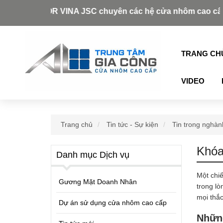
DOOR VINA JSC chuyên các hệ cửa nhôm cao cấp như: Xingfa
TRANG CH
VIDEO
Trang chủ
Tin tức - Sự kiện
Tin trong nghàn
Khóa
Danh mục Dịch vụ
Một chiế
Gương Mặt Doanh Nhân
trong lò
mọi thắc
Dự án sử dụng cửa nhôm cao cấp
Những