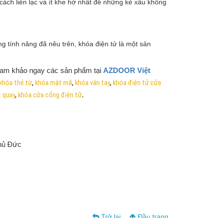
ách liền lạc và ít khe hở nhất để những kẻ xấu không
ng tính năng đã nêu trên, khóa điện tử là một sản
tham khảo ngay các sản phẩm tại
AZDOOR Việt
khóa thẻ từ
,
khóa mật mã
,
khóa vân tay
,
khóa điện tử cửa
t quay
,
khóa cửa cổng điện tử
.
hủ Đức
Trở lại
Đầu trang