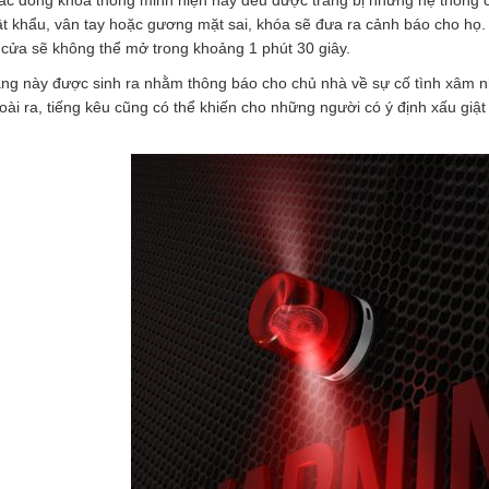
các dòng khóa thông minh hiện nay đều được trang bị những hệ thống 
t khẩu, vân tay hoặc gương mặt sai, khóa sẽ đưa ra cảnh báo cho họ.
cửa sẽ không thể mở trong khoảng 1 phút 30 giây.
ng này được sinh ra nhằm thông báo cho chủ nhà về sự cố tình xâm nh
oài ra, tiếng kêu cũng có thể khiến cho những người có ý định xấu giật