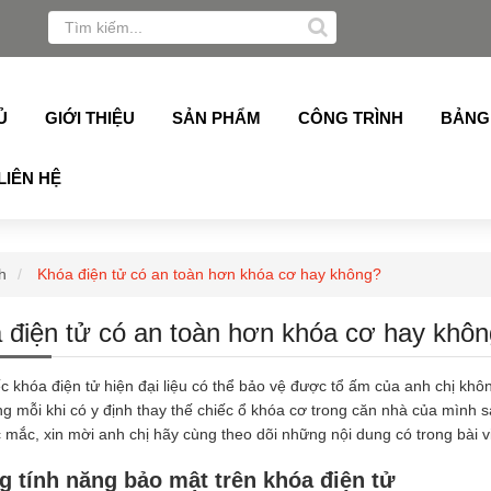
, Alukey, Grober, Pmi, Germany, Topalu, Technan, Schuco,
Ủ
GIỚI THIỆU
SẢN PHẨM
CÔNG TRÌNH
BẢNG
LIÊN HỆ
h
Khóa điện tử có an toàn hơn khóa cơ hay không?
 điện tử có an toàn hơn khóa cơ hay khô
c khóa điện tử hiện đại liệu có thể bảo vệ được tổ ấm của anh chị kh
ng mỗi khi có y định thay thế chiếc ổ khóa cơ trong căn nhà của mình s
 mắc, xin mời anh chị hãy cùng theo dõi những nội dung có trong bài vi
 tính năng bảo mật trên khóa điện tử