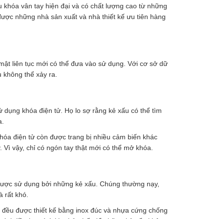
u khóa vân tay hiện đại và có chất lượng cao từ những
 được những nhà sản xuất và nhà thiết kế ưu tiên hàng
ật liên tục mới có thể đưa vào sử dụng. Với cơ sở dữ
u không thể xảy ra.
 dụng khóa điện tử. Họ lo sợ rằng kẻ xấu có thể tìm
a.
 khóa điện tử còn được trang bị nhiều cảm biến khác
Vì vậy, chỉ có ngón tay thật mới có thể mở khóa.
được sử dụng bởi những kẻ xấu. Chúng thường nạy,
à rất khó.
g đều được thiết kế bằng inox đúc và nhựa cứng chống