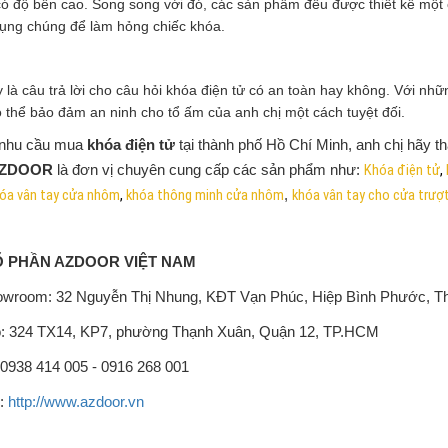
ó độ bền cao. Song song với đó, các sản phẩm đều được thiết kế một c
dụng chúng để làm hỏng chiếc khóa.
 là câu trả lời cho câu hỏi khóa điện tử có an toàn hay không. Với nhữ
thể bảo đảm an ninh cho tổ ấm của anh chị một cách tuyệt đối.
 nhu cầu mua
khóa điện tử
tại thành phố Hồ Chí Minh, anh chị hãy 
Khóa điện tử
,
ZDOOR
là đơn vị chuyên cung cấp các sản phẩm như:
óa vân tay cửa nhôm
,
khóa thông minh cửa nhôm
khóa vân tay cho cửa trượ
,
Ổ PHẦN AZDOOR VIỆT NAM
wroom: 32 Nguyễn Thị Nhung, KĐT Vạn Phúc, Hiệp Bình Phước, T
: 324 TX14, KP7, phường Thạnh Xuân, Quận 12, TP.HCM
: 0938 414 005 - 0916 268 001
:
http://www.azdoor.vn