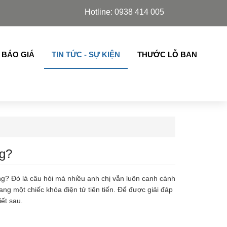
 Slim Azdoor, cửa lá sách,chớp lật thế hệ mới nhập khẩu 
Hotline: 0938 414 005
 BÁO GIÁ
TIN TỨC - SỰ KIỆN
THƯỚC LỖ BAN
ng?
ông? Đó là câu hỏi mà nhiều anh chị vẫn luôn canh cánh
ang một chiếc khóa điện tử tiên tiến. Để được giải đáp
ết sau.