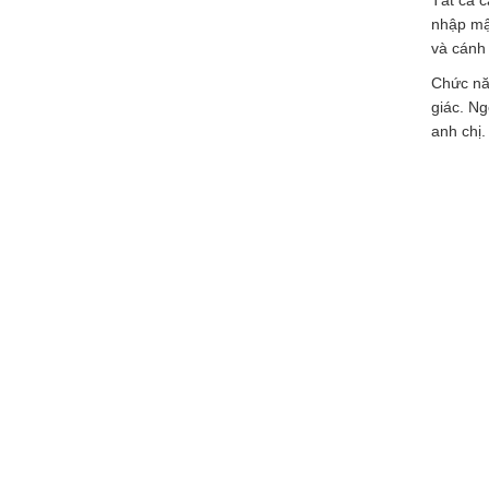
Tất cả 
nhập mậ
và cánh 
Chức nă
giác. Ng
anh chị.