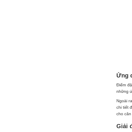
Ứng d
Điểm đặc
những ứn
Ngoài ra
chi tiết
cho căn
Giải 