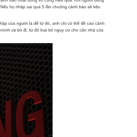
cảnh báo hoạt động vô cùng hiệu quả. Khi người dùng
 Nếu họ nhập sai quá 5 lần chuông cảnh báo sẽ kêu
ập của người lạ để từ đó, anh chị có thể đề cao cảnh
 mình và bỏ đi, từ đó loại bỏ nguy cơ cho căn nhà của