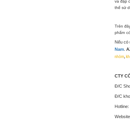
va đập c
thể sử 
Trên đây
phẩm có 
Nếu có
Nam
.
A
nhôm
,
kh
CTY C
Đ/C Sho
Đ/C kho
Hotline
Website