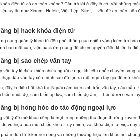
 khóa điện tử có an toàn không? Câu trả lời ở đây là có. Với những mẫ
iệu uy tín như Xiaomi, Hafele, Việt Tiệp, Siker,… vấn đề an toàn luôn
ăng bị hack khóa điện tử
g dụng quản lý khóa từ đều phải thông qua nhiều vòng kiểm tra bảo m
tính bảo mật cao, việc hack ứng dụng để chiếm quyền điều khiển là điề
ăng bị sao chép vân tay
 vân tay là điều khiến nhiều người e ngại khi cân nhắc chuyển sang sử
 thập dấu vân tay của mình sau đó tạo ra một ngón tay giả để mở khó
n, đây là điều bất khả thi. Ngoài cảm biến sinh trắc vân tay, các mẫu
biến nhiệt độ, cảm biến áp lực, cảm biến độ ẩm,… bên dưới ô vân tay. 
ăng bị hỏng hóc do tác động ngoại lực
g vật lý để mở khóa cũng là một trong những thủ đoạn thường xuyên 
 để vô hiệu hóa một chiếc khóa. Tuy nhiên, với khóa điện tử, việc này l
 phẩm đến từ Siker nói riêng và những thương hiệu lớn khác nói chun