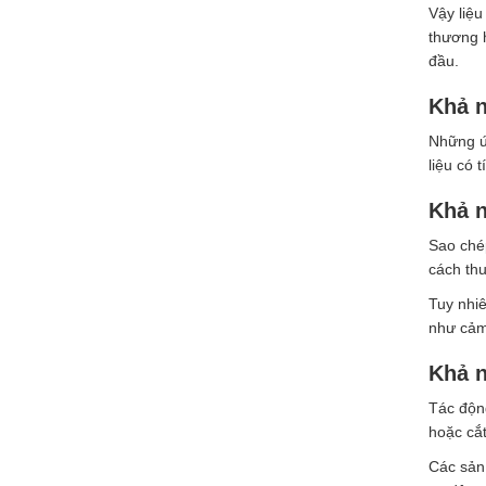
Vậy liệu
thương h
đầu.
Khả n
Những ứn
liệu có 
Khả n
Sao chép
cách thu
Tuy nhiê
như cảm 
Khả n
Tác độn
hoặc cắt
Các sản