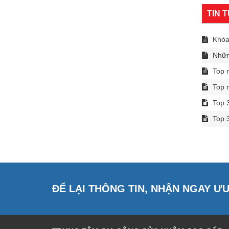
TIN 
Khóa 
Những
Top n
Top n
Top 3
Top 3
ĐỂ LẠI THÔNG TIN, NHẬN NGAY Ư