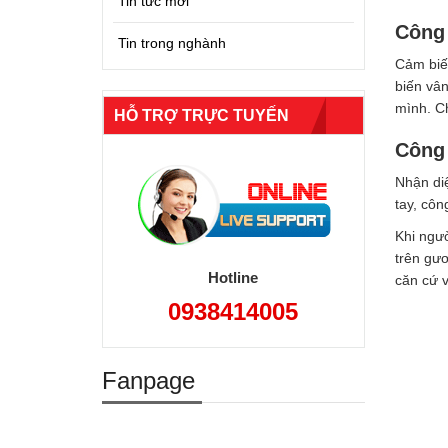
Tin tức mới
Công 
Tin trong nghành
Cảm biến
biến vâ
mình. Ch
HỖ TRỢ TRỰC TUYẾN
Công 
Nhận diệ
tay, côn
Khi ngườ
trên gươ
Hotline
căn cứ v
0938414005
Fanpage