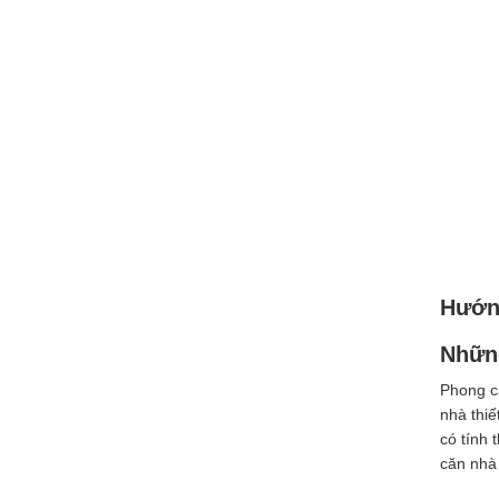
Hướng
Những
Phong cá
nhà thi
có tính
căn nhà