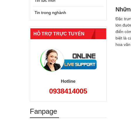
Tin tức mới
Những
Tin trong nghành
Đặc trưn
lớn đườ
điển còn
HỖ TRỢ TRỰC TUYẾN
biệt là 
hoa văn 
Hotline
0938414005
Fanpage