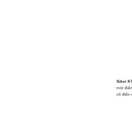
Siker K
một điểm
cổ điển 