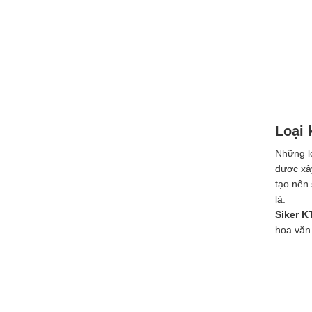
Loại 
Những lo
được xây
tạo nên 
là:
Siker K
hoa văn 