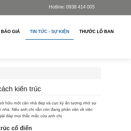
ách,chớp lật thế hệ mới nhập khẩu ..
Hotline: 0938 414 005
 BÁO GIÁ
TIN TỨC - SỰ KIỆN
THƯỚC LỖ BAN
ách kiến trúc
hể sở hữu một căn nhà đẹp và cực kỳ ấn tượng nhờ sự
gôi nhà. Nếu anh chị vẫn còn đang phân vân về việc
giải đáp mọi thắc mắc của anh chị.
rúc cổ điển