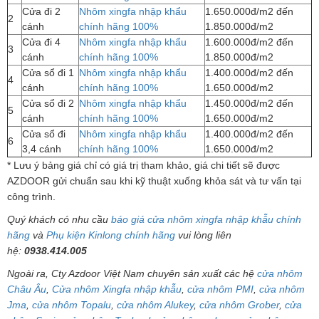
Cửa đi 2
Nhôm xingfa nhập khẩu
1.650.000đ/m2 đến
2
cánh
chính hãng 100%
1.850.000đ/m2
Cửa đi 4
Nhôm xingfa nhập khẩu
1.600.000đ/m2 đến
3
cánh
chính hãng 100%
1.850.000đ/m2
Cửa sổ đi 1
Nhôm xingfa nhập khẩu
1.400.000đ/m2 đến
4
cánh
chính hãng 100%
1.650.000đ/m2
Cửa sổ đi 2
Nhôm xingfa nhập khẩu
1.450.000đ/m2 đến
5
cánh
chính hãng 100%
1.650.000đ/m2
Cửa sổ đi
Nhôm xingfa nhập khẩu
1.400.000đ/m2 đến
6
3,4 cánh
chính hãng 100%
1.650.000đ/m2
* Lưu ý bảng giá chỉ có giá trị tham khảo, giá chi tiết sẽ được
AZDOOR gửi chuẩn sau khi kỹ thuật xuống khỏa sát và tư vấn tại
công trình.
Quý khách có nhu cầu
báo giá cửa nhôm xingfa nhập khẫu chính
hãng
và
Phụ kiện Kinlong chính hãng
vui lòng liên
hệ:
0938.414.005
Ngoài ra, Cty Azdoor Việt Nam chuyên sản xuất các hệ
cửa nhôm
Châu Âu
,
Cửa nhôm Xingfa nhập khẫu
,
cửa nhôm PMI
,
cửa nhôm
Jma
,
cửa nhôm Topalu
,
cửa nhôm Alukey
,
cửa nhôm Grober
,
cửa