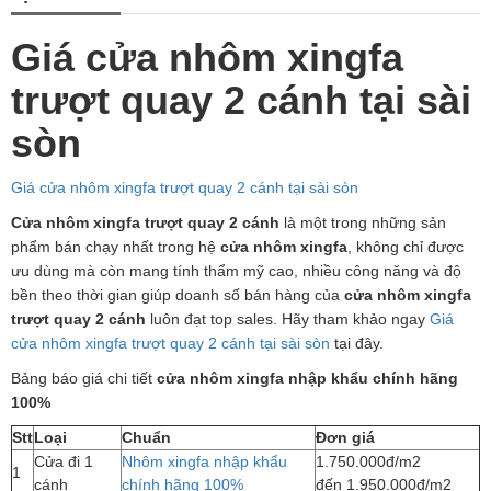
Giá cửa nhôm xingfa
trượt quay 2 cánh tại sài
sòn
Giá cửa nhôm xingfa trượt quay 2 cánh tại sài sòn
Cửa nhôm xingfa trượt quay 2 cánh
là một trong những sản
phẩm bán chạy nhất trong hệ
cửa nhôm xingfa
, không chỉ được
ưu dùng mà còn mang tính thẩm mỹ cao, nhiều công năng và độ
bền theo thời gian giúp doanh số bán hàng của
cửa nhôm xingfa
trượt quay 2 cánh
luôn đạt top sales. Hãy tham khảo ngay
Giá
cửa nhôm xingfa trượt quay 2 cánh tại sài sòn
tại đây.
Bảng báo giá chi tiết
cửa nhôm xingfa nhập khẩu chính hãng
100%
Stt
Loại
Chuẩn
Đơn giá
Cửa đi 1
Nhôm xingfa nhập khẩu
1.750.000đ/m2
1
cánh
chính hãng 100%
đến 1.950.000đ/m2