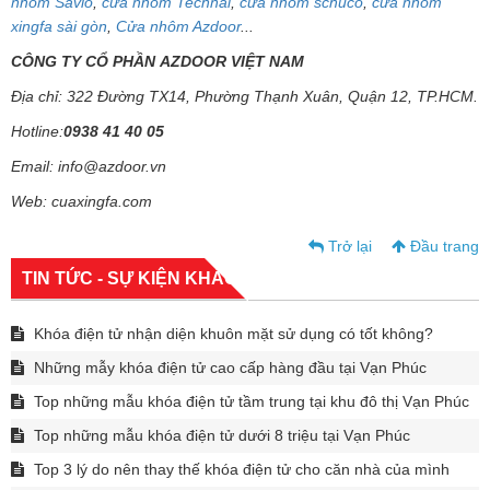
nhôm Savio
,
cửa nhôm Technal
,
cửa nhôm schuco
,
cửa nhôm
xingfa sài gòn
,
Cửa nhôm Azdoor
...
CÔNG TY CỔ PHẦN AZDOOR VIỆT NAM
Địa chỉ: 322 Đường TX14, Phường Thạnh Xuân, Quận 12, TP.HCM.
Hotline:
0938 41 40 05
Email: info@azdoor.vn
Web: cuaxingfa.com
Trở lại
Đầu trang
TIN TỨC - SỰ KIỆN KHÁC
Khóa điện tử nhận diện khuôn mặt sử dụng có tốt không?
Những mẫy khóa điện tử cao cấp hàng đầu tại Vạn Phúc
Top những mẫu khóa điện tử tầm trung tại khu đô thị Vạn Phúc
Top những mẫu khóa điện tử dưới 8 triệu tại Vạn Phúc
Top 3 lý do nên thay thế khóa điện tử cho căn nhà của mình