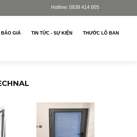
im Azdoor, cửa lá sách,chớp lật thế hệ mới nhập khẩu ..
Hotline: 0938 414 005
 BÁO GIÁ
TIN TỨC - SỰ KIỆN
THƯỚC LỖ BAN
ECHNAL