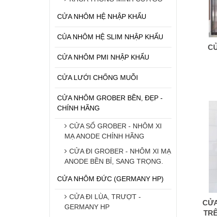
CỬA NHÔM HỆ NHẬP KHẨU
CỦA NHÔM HỆ SLIM NHẬP KHẨU
CỬ
CỬA NHÔM PMI NHẬP KHẨU
CỬA LƯỚI CHỐNG MUỖI
CỬA NHÔM GROBER BỀN, ĐẸP -
CHÍNH HÃNG
CỬA SỔ GROBER - NHÔM XI
MẠ ANODE CHÍNH HÃNG
CỬA ĐI GROBER - NHÔM XI MẠ
ANODE BỀN BỈ, SANG TRỌNG.
CỬA NHÔM ĐỨC (GERMANY HP)
CỬA ĐI LÙA, TRƯỢT -
CỬA
GERMANY HP
TRÊ