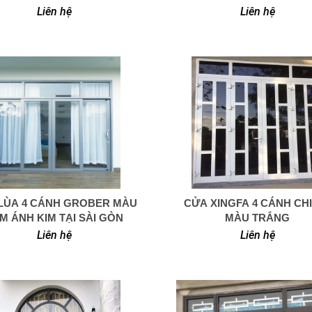
XÁM ÁNH KIM
Liên hệ
Liên hệ
LÙA 4 CÁNH GROBER MÀU
CỬA XINGFA 4 CÁNH CH
0949 366 908
0949 366 908
M ÁNH KIM TẠI SÀI GÒN
MÀU TRẮNG
Liên hệ
Liên hệ