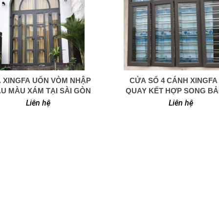
 XINGFA UỐN VÒM NHẬP
CỬA SỔ 4 CÁNH XINGFA
0949 366 908
0949 366 908
U MÀU XÁM TẠI SÀI GÒN
QUAY KẾT HỢP SONG BẢ
INOX
Liên hệ
Liên hệ