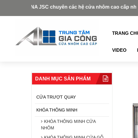
R VINA JSC chuyên các hệ cửa nhôm cao cấp như: Xingfa, A
TRANG CH
VIDEO
DANH MỤC SẢN PHẨM
CỬA TRƯỢT QUAY
KHÓA THÔNG MINH
KHÓA THÔNG MINH CỬA
NHÔM
KHÓA THÔNG MINH CỬA GỖ