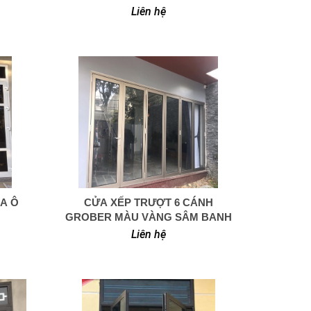
XÁM ÁNH KIM
Liên hệ
IA Ô
CỬA XẾP TRƯỢT 6 CÁNH
0949 366 908
GROBER MÀU VÀNG SÂM BANH
Liên hệ