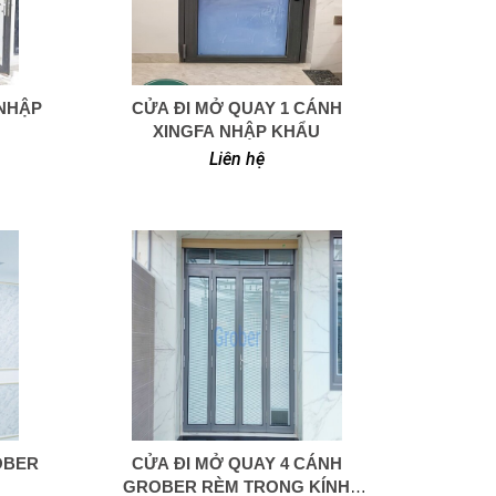
 NHẬP
CỬA ĐI MỞ QUAY 1 CÁNH
0949 366 908
XINGFA NHẬP KHẨU
Liên hệ
OBER
CỬA ĐI MỞ QUAY 4 CÁNH
0949 366 908
GROBER RÈM TRONG KÍNH