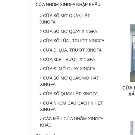
CỬA NHÔM XINGFA NHẬP KHẨU
CỬA SỔ MỞ QUAY, LẬT
XINGFA
CỬA SỔ MỞ QUAY XINGFA
CỬA SỔ LÙA , TRƯỢT XINGFA
CỬA ĐI LÙA, TRƯỢT XINGFA
CỬA XẾP TRƯỢT XINGFA
CỬA ĐI MỞ QUAY XINGFA
CỬA SỔ MỞ QUAY, MỞ HẤT
XINGFA
CỬA 
CỬA SỔ QUAY LẬT XINGFA
XÁ
CỬA NHÔM CẦU CÁCH NHIỆT
XINGFA
CÁC MẪU CỬA NHÔM XINGFA
KHÁC