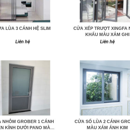
A LÙA 3 CÁNH HỆ SLIM
CỬA XẾP TRƯỢT XINGFA
0949 366 908
0949 366 908
KHẨU MÀU XÁM GHI
Liên hệ
Liên hệ
 NHÔM GROBER 1 CÁNH
CỬA SỔ LÙA 2 CÁNH GR
0949 366 908
0949 366 908
N KÍNH DƯỚI PANO MÀU
MÀU XÁM ÁNH KIM