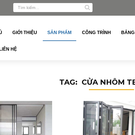
lukey, Grober, Pmi, Germany, Topalu, Technan, Schuco, Sl
Ủ
GIỚI THIỆU
SẢN PHẨM
CÔNG TRÌNH
BẢNG
LIÊN HỆ
TAG: CỬA NHÔM T