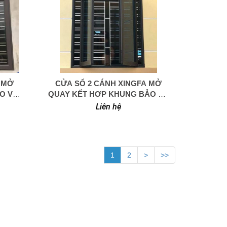
 MỞ
CỬA SỔ 2 CÁNH XINGFA MỞ
0949 366 908
O VỆ
QUAY KẾT HƠP KHUNG BẢO VỆ
INOX
Liên hệ
1
2
>
>>