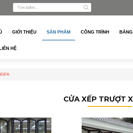
Alukey, Grober, Pmi, Germany, Topalu, Technan, Schuco, S
Ủ
GIỚI THIỆU
SẢN PHẨM
CÔNG TRÌNH
BẢNG
LIÊN HỆ
NGFA
CỬA XẾP TRƯỢT 