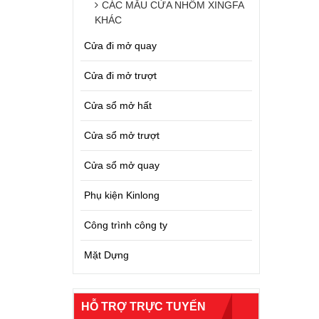
CÁC MẪU CỬA NHÔM XINGFA
KHÁC
Cửa đi mở quay
Cửa đi mở trượt
Cửa sổ mở hất
Cửa sổ mở trượt
Cửa sổ mở quay
Phụ kiện Kinlong
Công trình công ty
Mặt Dựng
HỖ TRỢ TRỰC TUYẾN