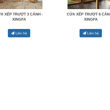
A XẾP TRƯỢT 3 CÁNH -
CỬA XẾP TRƯỢT 6 CÁN
0938 414 005
0938 414 005
XINGFA
XINGFA
Liên hệ
Liên hệ