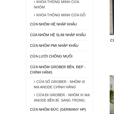
KHÓA THÔNG MINH CỬA
NHÔM
KHÓA THÔNG MINH CỬA GỖ
CỬA NHÔM HỆ NHẬP KHẨU
CỦA NHÔM HỆ SLIM NHẬP KHẨU
C
CỬA NHÔM PMI NHẬP KHẨU
CỬA LƯỚI CHỐNG MUỖI
CỬA NHÔM GROBER BỀN, ĐẸP -
CHÍNH HÃNG
CỬA SỔ GROBER - NHÔM XI
MẠ ANODE CHÍNH HÃNG
CỬA ĐI GROBER - NHÔM XI MẠ
ANODE BỀN BỈ, SANG TRỌNG.
CỬA NHÔM ĐỨC (GERMANY HP)