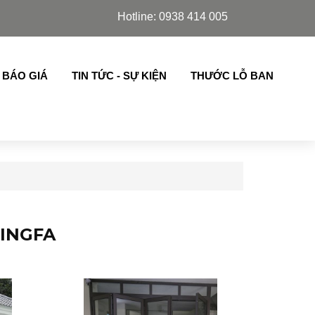
lim Azdoor, cửa lá sách,chớp lật thế hệ mới nhập khẩu ..
Hotline: 0938 414 005
 BÁO GIÁ
TIN TỨC - SỰ KIỆN
THƯỚC LỖ BAN
XINGFA