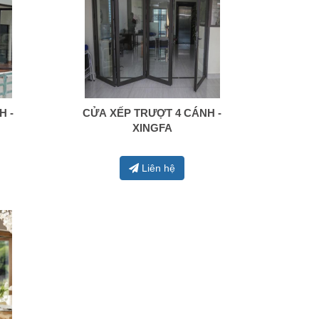
H -
CỬA XẾP TRƯỢT 4 CÁNH -
0938 414 005
XINGFA
Liên hệ