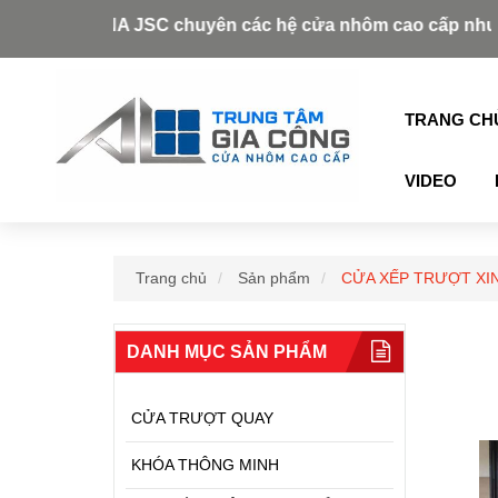
OR VINA JSC chuyên các hệ cửa nhôm cao cấp như: Xingfa, 
TRANG CH
VIDEO
Trang chủ
Sản phẩm
CỬA XẾP TRƯỢT XI
DANH MỤC SẢN PHẨM
CỬA TRƯỢT QUAY
KHÓA THÔNG MINH