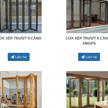
ỬA XẾP TRƯỢT 8 CÁNH
CỬA XẾP TRƯỢT 8 CÁN
0938 414 005
0938 414 005
XINGFA
Liên hệ
Liên hệ