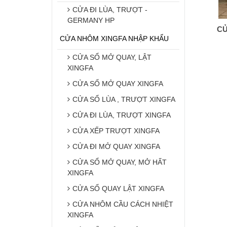
CỬA ĐI LÙA, TRƯỢT -
GERMANY HP
CỬ
CỬA NHÔM XINGFA NHẬP KHẨU
CỬA SỔ MỞ QUAY, LẬT
XINGFA
CỬA SỔ MỞ QUAY XINGFA
CỬA SỔ LÙA , TRƯỢT XINGFA
CỬA ĐI LÙA, TRƯỢT XINGFA
CỬA XẾP TRƯỢT XINGFA
CỬA ĐI MỞ QUAY XINGFA
CỬA SỔ MỞ QUAY, MỞ HẤT
XINGFA
CỬA SỔ QUAY LẬT XINGFA
CỬA NHÔM CẦU CÁCH NHIỆT
XINGFA