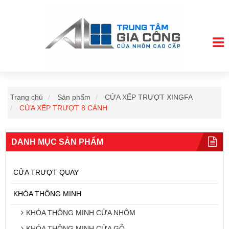
Trang chủ
Sản phẩm
CỬA XẾP TRƯỢT XINGFA
CỬA XẾP TRƯỢT 8 CÁNH
DANH MỤC SẢN PHẨM
CỬA TRƯỢT QUAY
KHÓA THÔNG MINH
KHÓA THÔNG MINH CỬA NHÔM
KHÓA THÔNG MINH CỬA GỖ