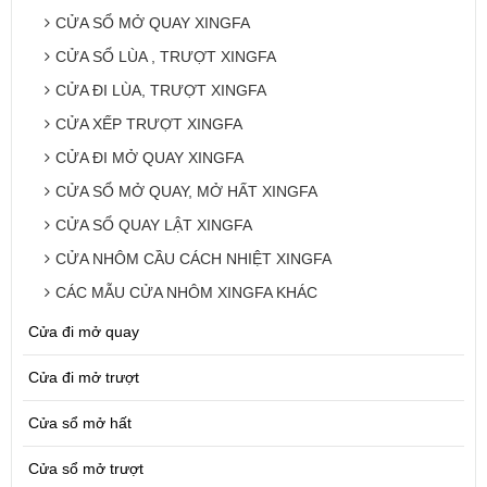
CỬA SỔ MỞ QUAY XINGFA
CỬA SỔ LÙA , TRƯỢT XINGFA
CỬA ĐI LÙA, TRƯỢT XINGFA
CỬA XẾP TRƯỢT XINGFA
CỬA ĐI MỞ QUAY XINGFA
CỬA SỔ MỞ QUAY, MỞ HẤT XINGFA
CỬA SỔ QUAY LẬT XINGFA
CỬA NHÔM CẦU CÁCH NHIỆT XINGFA
CÁC MẪU CỬA NHÔM XINGFA KHÁC
Cửa đi mở quay
Cửa đi mở trượt
Cửa sổ mở hất
Cửa sổ mở trượt