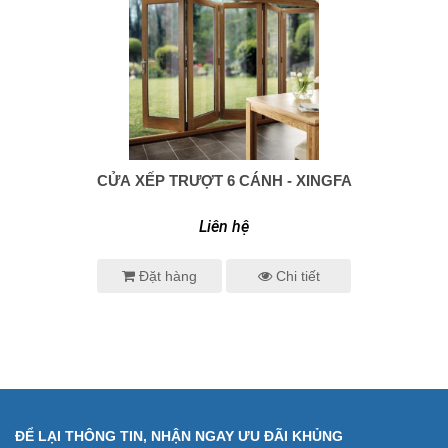
CỬA XẾP TRƯỢT 6 CÁNH - XINGFA
0938 414 005
Liên hệ
Đặt hàng
Chi tiết
ĐỂ LẠI THÔNG TIN, NHẬN NGAY ƯU ĐÃI KHỦNG