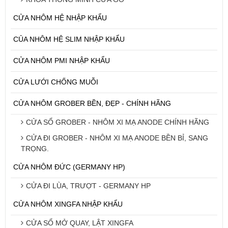
CỬA NHÔM HỆ NHẬP KHẨU
CỦA NHÔM HỆ SLIM NHẬP KHẨU
CỬA NHÔM PMI NHẬP KHẨU
CỬA LƯỚI CHỐNG MUỖI
CỬA NHÔM GROBER BỀN, ĐẸP - CHÍNH HÃNG
CỬA SỔ GROBER - NHÔM XI MẠ ANODE CHÍNH HÃNG
CỬA ĐI GROBER - NHÔM XI MẠ ANODE BỀN BỈ, SANG
TRỌNG.
CỬA NHÔM ĐỨC (GERMANY HP)
CỬA ĐI LÙA, TRƯỢT - GERMANY HP
CỬA NHÔM XINGFA NHẬP KHẨU
CỬA SỔ MỞ QUAY, LẬT XINGFA