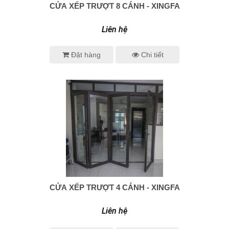
CỬA XẾP TRƯỢT 8 CÁNH - XINGFA
0938 414 005
Liên hệ
Đặt hàng
Chi tiết
CỬA XẾP TRƯỢT 4 CÁNH - XINGFA
0938 414 005
Liên hệ