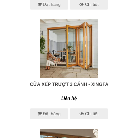
Đặt hàng
Chi tiết
CỬA XẾP TRƯỢT 3 CÁNH - XINGFA
0938 414 005
Liên hệ
Đặt hàng
Chi tiết