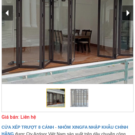
Giá bán: Liên hệ
CỬA XẾP TRƯỢT 8 CÁNH
-
NHÔM XINGFA NHẬP KHẪU CHÍNH
HÃNG
được Cty Azdoor Việt Nam sản xuất trên dây chuyền công