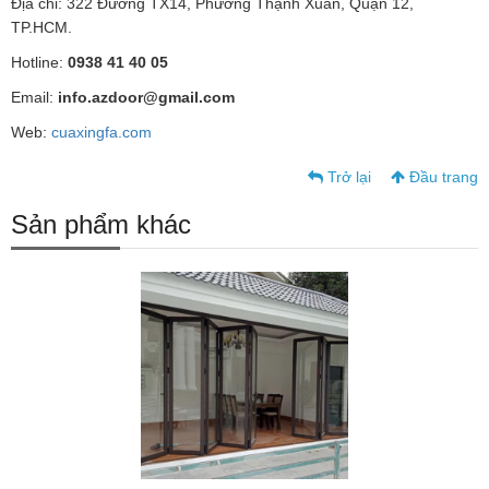
Địa chỉ: 322 Đường TX14, Phường Thạnh Xuân, Quận 12,
TP.HCM.
Hotline:
0938 41 40 05
Email:
info.azdoor@gmail.com
Web:
cuaxingfa.com
Trở lại
Đầu trang
Sản phẩm khác