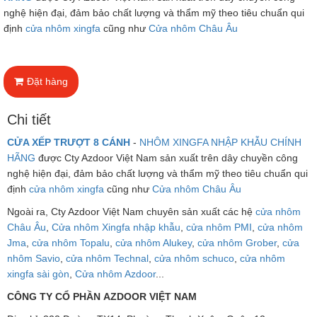
nghệ hiện đại, đảm bảo chất lượng và thẩm mỹ theo tiêu chuẩn qui
định
cửa nhôm xingfa
cũng như
Cửa nhôm Châu Âu
Đặt hàng
Chi tiết
CỬA XẾP TRƯỢT 8 CÁNH
-
NHÔM XINGFA NHẬP KHẪU CHÍNH
HÃNG
được Cty Azdoor Việt Nam sản xuất trên dây chuyền công
nghệ hiện đại, đảm bảo chất lượng và thẩm mỹ theo tiêu chuẩn qui
định
cửa nhôm xingfa
cũng như
Cửa nhôm Châu Âu
Ngoài ra, Cty Azdoor Việt Nam chuyên sản xuất các hệ
cửa nhôm
Châu Âu
,
Cửa nhôm Xingfa nhập khẫu
,
cửa nhôm PMI
,
cửa nhôm
Jma
,
cửa nhôm Topalu
,
cửa nhôm Alukey
,
cửa nhôm Grober
,
cửa
nhôm Savio
,
cửa nhôm Technal
,
cửa nhôm schuco
,
cửa nhôm
xingfa sài gòn
,
Cửa nhôm Azdoor
...
CÔNG TY CỔ PHẦN AZDOOR VIỆT NAM