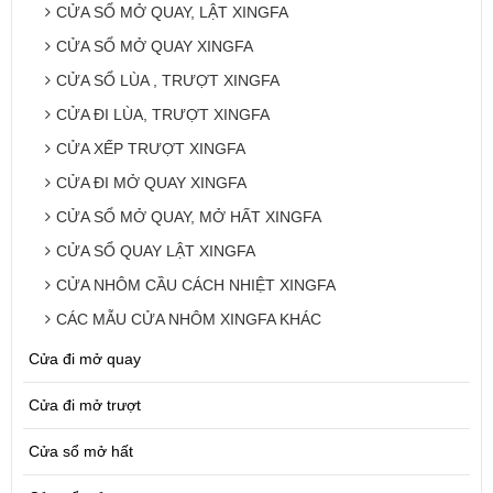
CỬA SỔ MỞ QUAY, LẬT XINGFA
CỬA SỔ MỞ QUAY XINGFA
CỬA SỔ LÙA , TRƯỢT XINGFA
CỬA ĐI LÙA, TRƯỢT XINGFA
CỬA XẾP TRƯỢT XINGFA
CỬA ĐI MỞ QUAY XINGFA
CỬA SỔ MỞ QUAY, MỞ HẤT XINGFA
CỬA SỔ QUAY LẬT XINGFA
CỬA NHÔM CẦU CÁCH NHIỆT XINGFA
CÁC MẪU CỬA NHÔM XINGFA KHÁC
Cửa đi mở quay
Cửa đi mở trượt
Cửa sổ mở hất