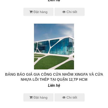
Đặt hàng
Chi tiết
BẢNG BÁO GIÁ GIA CÔNG CỬA NHÔM XINGFA VÀ CỬA
0938 414 005
NHỰA LÕI THÉP TẠI QUẬN 12,TP HCM
Liên hệ
Đặt hàng
Chi tiết