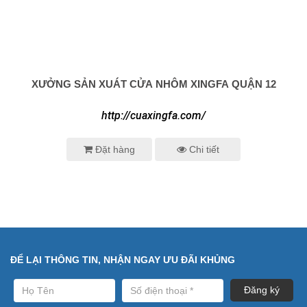
XƯỞNG SẢN XUÁT CỬA NHÔM XINGFA QUẬN 12
0938 414 005
http://cuaxingfa.com/
Đặt hàng
Chi tiết
ĐỂ LẠI THÔNG TIN, NHẬN NGAY ƯU ĐÃI KHỦNG