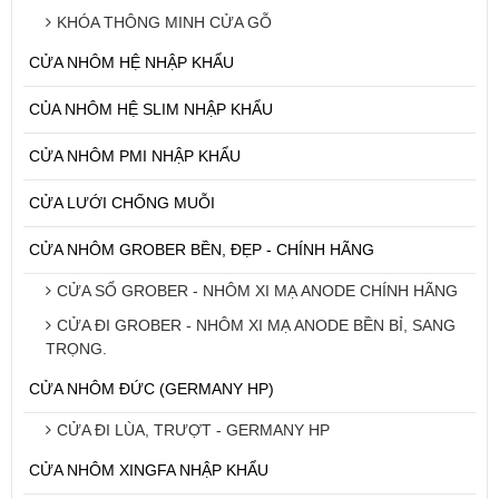
KHÓA THÔNG MINH CỬA GỖ
CỬA NHÔM HỆ NHẬP KHẨU
CỦA NHÔM HỆ SLIM NHẬP KHẨU
CỬA NHÔM PMI NHẬP KHẨU
CỬA LƯỚI CHỐNG MUỖI
CỬA NHÔM GROBER BỀN, ĐẸP - CHÍNH HÃNG
CỬA SỔ GROBER - NHÔM XI MẠ ANODE CHÍNH HÃNG
CỬA ĐI GROBER - NHÔM XI MẠ ANODE BỀN BỈ, SANG
TRỌNG.
CỬA NHÔM ĐỨC (GERMANY HP)
CỬA ĐI LÙA, TRƯỢT - GERMANY HP
CỬA NHÔM XINGFA NHẬP KHẨU