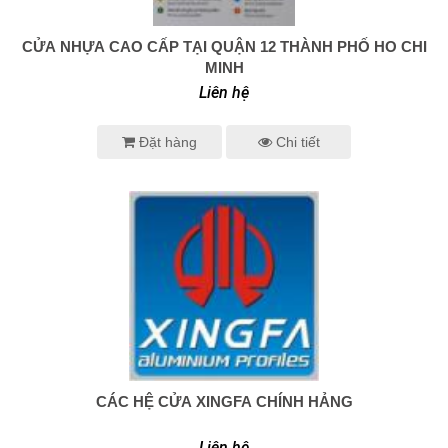
CỬA NHỰA CAO CẤP TẠI QUẬN 12 THÀNH PHỐ HO CHI
0938 414 005
MINH
Liên hệ
Đặt hàng
Chi tiết
CÁC HỆ CỬA XINGFA CHÍNH HẢNG
0938 414 005
Liên hệ