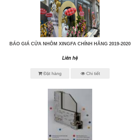
BÁO GIÁ CỬA NHÔM XINGFA CHÍNH HÃNG 2019-2020
0938 414 005
Liên hệ
Đặt hàng
Chi tiết