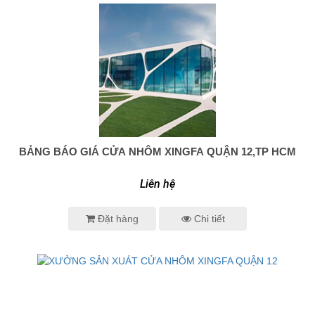
BẢNG BÁO GIÁ CỬA NHÔM XINGFA QUẬN 12,TP HCM
0938 414 005
Liên hệ
Đặt hàng
Chi tiết