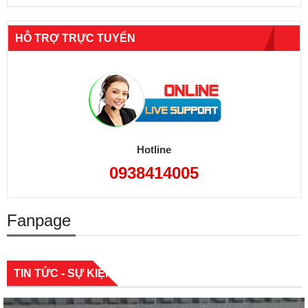
HỖ TRỢ TRỰC TUYẾN
Hotline
0938414005
Fanpage
TIN TỨC - SỰ KIỆN