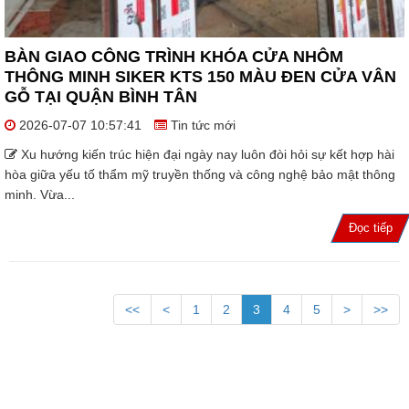
BÀN GIAO CÔNG TRÌNH KHÓA CỬA NHÔM
THÔNG MINH SIKER KTS 150 MÀU ĐEN CỬA VÂN
GỖ TẠI QUẬN BÌNH TÂN
2026-07-07 10:57:41
Tin tức mới
Xu hướng kiến trúc hiện đại ngày nay luôn đòi hỏi sự kết hợp hài
hòa giữa yếu tố thẩm mỹ truyền thống và công nghệ bảo mật thông
minh. Vừa...
Đọc tiếp
<<
<
1
2
3
4
5
>
>>