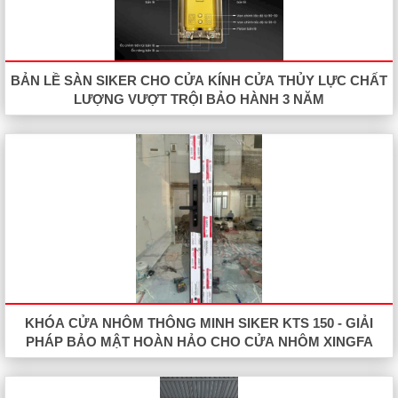
BẢN LỀ SÀN SIKER CHO CỬA KÍNH CỬA THỦY LỰC CHẤT
LƯỢNG VƯỢT TRỘI BẢO HÀNH 3 NĂM
KHÓA CỬA NHÔM THÔNG MINH SIKER KTS 150 - GIẢI
PHÁP BẢO MẬT HOÀN HẢO CHO CỬA NHÔM XINGFA