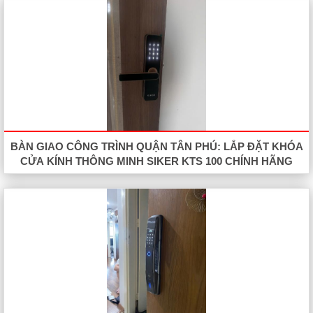
BÀN GIAO CÔNG TRÌNH QUẬN TÂN PHÚ: LẮP ĐẶT KHÓA
CỬA KÍNH THÔNG MINH SIKER KTS 100 CHÍNH HÃNG