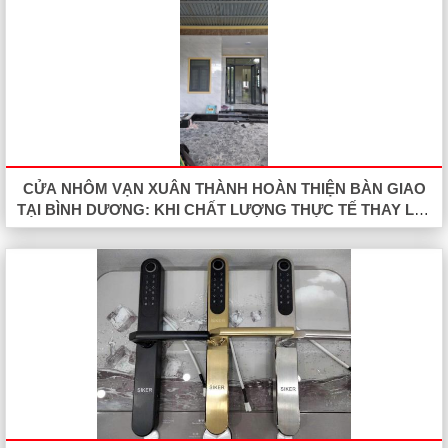
CỬA NHÔM VẠN XUÂN THÀNH HOÀN THIỆN BÀN GIAO
TẠI BÌNH DƯƠNG: KHI CHẤT LƯỢNG THỰC TẾ THAY LỜI
NÓI