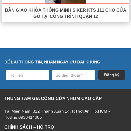
BÀN GIAO KHÓA THÔNG MINH SIKER KTS 111 CHO CỬA
GỖ TẠI CÔNG TRÌNH QUẬN 12
ĐỂ LẠI THÔNG TIN, NHẬN NGAY ƯU ĐÃI KHỦNG
TRUNG TÂM GIA CÔNG CỬA NHÔM CAO CẤP
Tại Miền Nam: 322 Thạnh Xuân 14, P.Thới An, Tp.HCM -
Hotline:0938414005
CHÍNH SÁCH – HỖ TRỢ