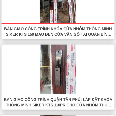
BÀN GIAO CÔNG TRÌNH KHÓA CỬA NHÔM THÔNG MINH
SIKER KTS 150 MÀU ĐEN CỬA VÂN GỖ TẠI QUẬN BÌNH
TÂN
BÀN GIAO CÔNG TRÌNH QUẬN TÂN PHÚ: LẮP ĐẶT KHÓA
THÔNG MINH SIKER KTS 110PR CHO CỬA NHÔM THỦY
LỰC