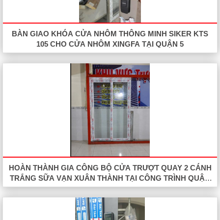
BÀN GIAO KHÓA CỬA NHÔM THÔNG MINH SIKER KTS
105 CHO CỬA NHÔM XINGFA TẠI QUẬN 5
HOÀN THÀNH GIA CÔNG BỘ CỬA TRƯỢT QUAY 2 CÁNH
TRẮNG SỮA VẠN XUÂN THÀNH TẠI CÔNG TRÌNH QUẬN
12