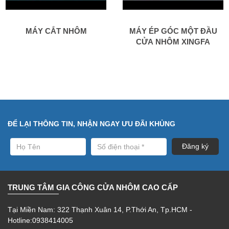
MÁY CẮT NHÔM
MÁY ÉP GÓC MỘT ĐẦU
CỬA NHÔM XINGFA
ĐỂ LẠI THÔNG TIN, NHẬN NGAY ƯU ĐÃI KHỦNG
TRUNG TÂM GIA CÔNG CỬA NHÔM CAO CẤP
Tại Miền Nam: 322 Thạnh Xuân 14, P.Thới An, Tp.HCM -
Hotline:0938414005