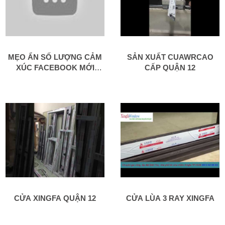
MẸO ẨN SỐ LƯỢNG CẢM
SẢN XUẤT CUAWRCAO
XÚC FACEBOOK MỚI
CẤP QUẬN 12
CẬP NHẬT
CỬA XINGFA QUẬN 12
CỬA LÙA 3 RAY XINGFA