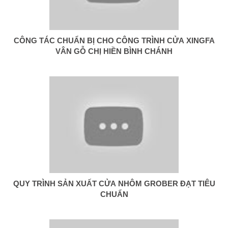
CÔNG TÁC CHUẨN BỊ CHO CÔNG TRÌNH CỬA XINGFA
VÂN GỖ CHỊ HIỀN BÌNH CHÁNH
QUY TRÌNH SẢN XUẤT CỬA NHÔM GROBER ĐẠT TIÊU
CHUẨN