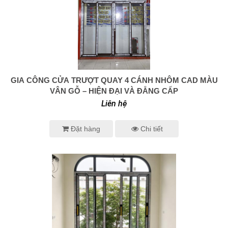
GIA CÔNG CỬA TRƯỢT QUAY 4 CÁNH NHÔM CAD MÀU
0938 414 005
VÂN GỖ – HIỆN ĐẠI VÀ ĐẲNG CẤP
Liên hệ
Đặt hàng
Chi tiết