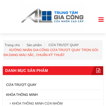
Trang chủ
Sản phẩm
CỬA TRƯỢT QUAY
XƯỞNG NHẬN GIA CÔNG CỬA TRƯỢT QUAY TRỌN GÓI:
ĐA DẠNG MÀU SẮC, CHUẨN KỸ THUẬT
DANH MỤC SẢN PHẨM
CỬA TRƯỢT QUAY
KHÓA THÔNG MINH
KHÓA THÔNG MINH CỬA NHÔM