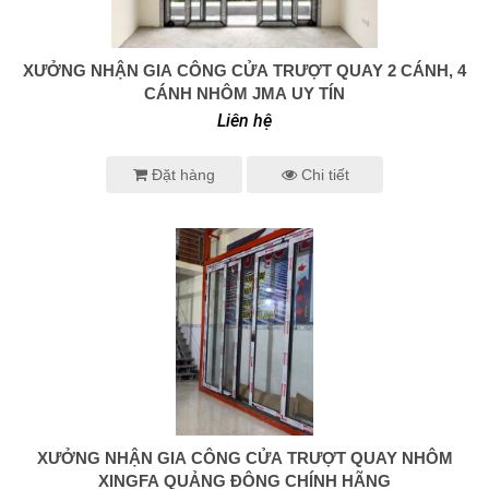
XƯỞNG NHẬN GIA CÔNG CỬA TRƯỢT QUAY 2 CÁNH, 4
0938 414 005
CÁNH NHÔM JMA UY TÍN
Liên hệ
Đặt hàng
Chi tiết
XƯỞNG NHẬN GIA CÔNG CỬA TRƯỢT QUAY NHÔM
0938 414 005
XINGFA QUẢNG ĐÔNG CHÍNH HÃNG