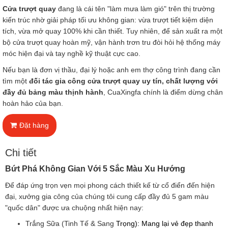
Cửa trượt quay
đang là cái tên "làm mưa làm gió" trên thị trường
kiến trúc nhờ giải pháp tối ưu không gian: vừa trượt tiết kiệm diện
tích, vừa mở quay 100% khi cần thiết. Tuy nhiên, để sản xuất ra một
bộ cửa trượt quay hoàn mỹ, vận hành trơn tru đòi hỏi hệ thống máy
móc hiện đại và tay nghề kỹ thuật cực cao.
Nếu bạn là đơn vị thầu, đại lý hoặc anh em thợ công trình đang cần
tìm một
đối tác gia công cửa trượt quay uy tín, chất lượng với
đầy đủ bảng màu thịnh hành
, CuaXingfa chính là điểm dừng chân
hoàn hảo của bạn.
Đặt hàng
Chi tiết
Bứt Phá Không Gian Với 5 Sắc Màu Xu Hướng
Để đáp ứng trọn vẹn mọi phong cách thiết kế từ cổ điển đến hiện
đại, xưởng gia công của chúng tôi cung cấp đầy đủ 5 gam màu
"quốc dân" được ưa chuộng nhất hiện nay:
Trắng Sữa (Tinh Tế & Sang
Trọng): Mang lại vẻ đẹp thanh