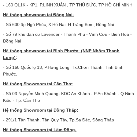
- 160 QL1K - KP1, P.LINH XUÂN , TP THỦ ĐỨC, TP HỒ CHÍ MINH
Hệ thống showroom tại Đồng Nai:
- Số 630 ấp Ngũ Phúc, X.Hố Nai, H.Trảng Bom, Đồng Nai
- Số 79 khu dân cư Lavender - Thạnh Phú - Vĩnh Cửu - Biên Hòa -
Đồng Nai
Hệ thống showroom tại Bình Phước: (NNP Nhôm Thanh
Long)
:
- Số 168 Quốc lộ 13, P.Hưng Long, Tx.Chơn Thành, Tỉnh Bình
Phước.
Hệ thống Showroom tại Cần Thơ:
- Số 03 Nguyễn Minh Quang- KDC An Khánh - P An Khánh - Q.Ninh
Kiều - Tp. Cần Thơ
Hệ thống Showroom tại Đồng Tháp:
- 291/1 Tân Thành, Tân Quy Tây, Tp.Sa Đéc, Đồng Tháp
Hệ thống Showroom tại Lâm Đồng: