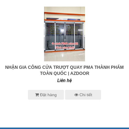
NHẬN GIA CÔNG CỬA TRƯỢT QUAY PMA THÀNH PHẨM
0938 414 005
TOÀN QUỐC | AZDOOR
Liên hệ
Đặt hàng
Chi tiết