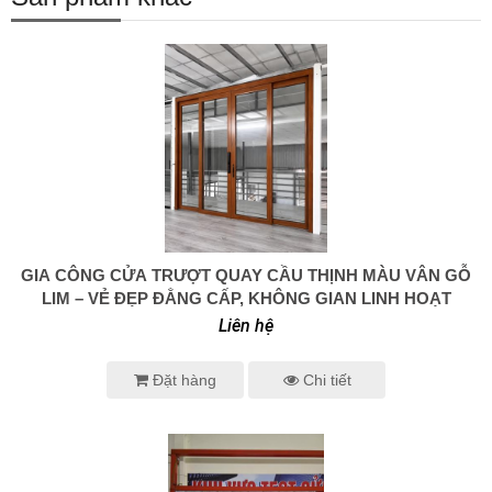
GIA CÔNG CỬA TRƯỢT QUAY CẦU THỊNH MÀU VÂN GỖ
0938 414 005
LIM – VẺ ĐẸP ĐẲNG CẤP, KHÔNG GIAN LINH HOẠT
Liên hệ
Đặt hàng
Chi tiết