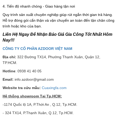
4. Tiến độ nhanh chóng - Giao hàng tận nơi
Quy trình sản xuất chuyên nghiệp giúp rút ngắn thời gian trả hàng.
Hỗ trợ đóng gói cẩn thận và vận chuyển an toàn đến tận chân công
trình hoặc kho của bạn.
Liên Hệ Ngay Để Nhận Báo Giá Gia Công Tốt Nhất Hôm
Nay!!!
CÔNG TY CỔ PHẦN AZDOOR VIỆT NAM
Địa chỉ:
322 Đường TX14, Phường Thạnh Xuân, Quận 12,
TP.HCM.
Hotline
: 0938 41 40 05
Email:
info.azdoor@gmail.com
Website tra cứu mẫu:
Cuaxingfa.com
Hệ thống showroom Tại Tp.HCM:
-1174 Quốc lộ 1A, P.Thới An , Q.12, Tp.HCM.
- 324 TX14, P.Thạnh Xuân, Q.12, Tp.HCM.