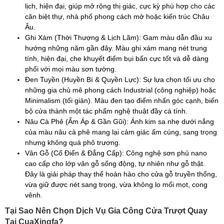
lịch, hiện đại, giúp mở rộng thị giác, cực kỳ phù hợp cho các
căn biệt thự, nhà phố phong cách mở hoặc kiến trúc Châu
Âu.
Ghi Xám (Thời Thượng & Lịch Lãm): Gam màu dẫn đầu xu
hướng những năm gần đây. Màu ghi xám mang nét trung
tính, hiện đại, che khuyết điểm bụi bẩn cực tốt và dễ dàng
phối với mọi màu sơn tường.
Đen Tuyền (Huyền Bí & Quyền Lực): Sự lựa chọn tối ưu cho
những gia chủ mê phong cách Industrial (công nghiệp) hoặc
Minimalism (tối giản). Màu đen tạo điểm nhấn góc cạnh, biến
bộ cửa thành một tác phẩm nghệ thuật đầy cá tính.
Nâu Cà Phê (Ấm Áp & Gần Gũi): Ánh kim sa nhẹ dưới nắng
của màu nâu cà phê mang lại cảm giác ấm cúng, sang trọng
nhưng không quá phô trương.
Vân Gỗ (Cổ Điển & Đẳng Cấp): Công nghệ sơn phủ nano
cao cấp cho lớp vân gỗ sống động, tự nhiên như gỗ thật.
Đây là giải pháp thay thế hoàn hảo cho cửa gỗ truyền thống,
vừa giữ được nét sang trọng, vừa không lo mối mọt, cong
vênh.
Tại Sao Nên Chọn Dịch Vụ Gia Công Cửa Trượt Quay
Tại CuaXingfa?