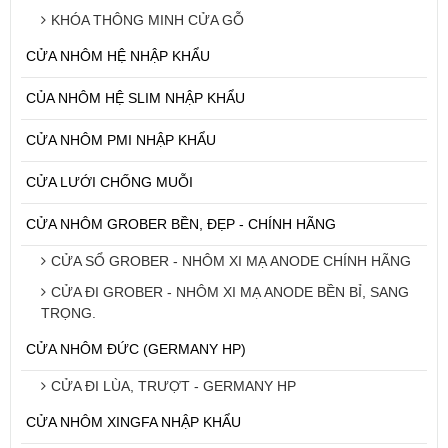
KHÓA THÔNG MINH CỬA GỖ
CỬA NHÔM HỆ NHẬP KHẨU
CỦA NHÔM HỆ SLIM NHẬP KHẨU
CỬA NHÔM PMI NHẬP KHẨU
CỬA LƯỚI CHỐNG MUỖI
CỬA NHÔM GROBER BỀN, ĐẸP - CHÍNH HÃNG
CỬA SỔ GROBER - NHÔM XI MẠ ANODE CHÍNH HÃNG
CỬA ĐI GROBER - NHÔM XI MẠ ANODE BỀN BỈ, SANG
TRỌNG.
CỬA NHÔM ĐỨC (GERMANY HP)
CỬA ĐI LÙA, TRƯỢT - GERMANY HP
CỬA NHÔM XINGFA NHẬP KHẨU