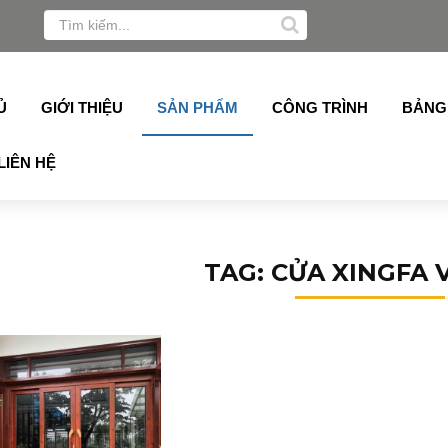
ngfa, Alukey, Grober, Pmi, Germany, Topalu, Technan, Sch
Ủ
GIỚI THIỆU
SẢN PHẨM
CÔNG TRÌNH
BẢNG
LIÊN HỆ
TAG: CỬA XINGFA 