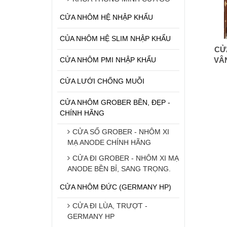
CỬA NHÔM HỆ NHẬP KHẨU
CỦA NHÔM HỆ SLIM NHẬP KHẨU
CỬ
CỬA NHÔM PMI NHẬP KHẨU
VÂ
CỬA LƯỚI CHỐNG MUỖI
CỬA NHÔM GROBER BỀN, ĐẸP -
CHÍNH HÃNG
CỬA SỔ GROBER - NHÔM XI
MẠ ANODE CHÍNH HÃNG
CỬA ĐI GROBER - NHÔM XI MẠ
ANODE BỀN BỈ, SANG TRỌNG.
CỬA NHÔM ĐỨC (GERMANY HP)
CỬA ĐI LÙA, TRƯỢT -
GERMANY HP