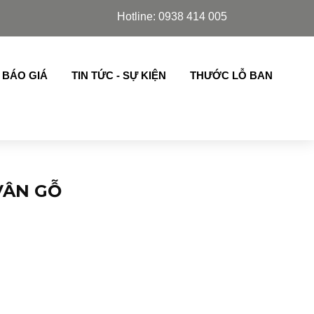
uco, Slim Azdoor, cửa lá sách,chớp lật thế hệ mới nhập k
Hotline: 0938 414 005
 BÁO GIÁ
TIN TỨC - SỰ KIỆN
THƯỚC LỖ BAN
VÂN GỖ