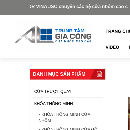
AZDOOR VINA JSC chuyên các hệ cửa nhôm cao cấp như: Xi
TRANG CH
VIDEO
DANH MỤC SẢN PHẨM
CỬA TRƯỢT QUAY
KHÓA THÔNG MINH
KHÓA THÔNG MINH CỬA
NHÔM
KHÓA THÔNG MINH CỬA GỖ