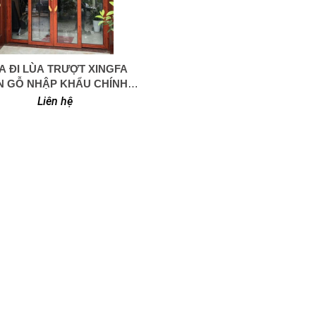
A ĐI LÙA TRƯỢT XINGFA
0949 366 908
N GỖ NHẬP KHẨU CHÍNH
HÃNG.
Liên hệ