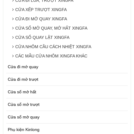
CỬA ĐI LÙA, TRƯỢT XINGFA
CỬA XẾP TRƯỢT XINGFA
CỬA ĐI MỞ QUAY XINGFA
CỬA SỔ MỞ QUAY, MỞ HẤT XINGFA
CỬA SỔ QUAY LẬT XINGFA
CỬA NHÔM CẦU CÁCH NHIỆT XINGFA
CÁC MẪU CỬA NHÔM XINGFA KHÁC
Cửa đi mở quay
Cửa đi mở trượt
Cửa sổ mở hất
Cửa sổ mở trượt
Cửa sổ mở quay
Phụ kiện Kinlong