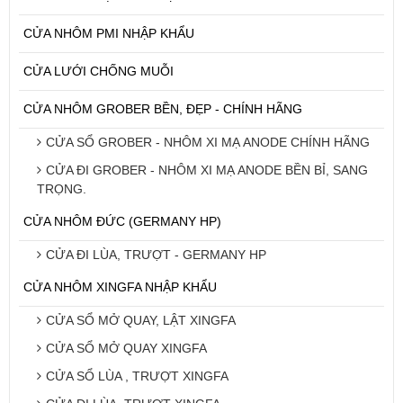
CỬA NHÔM PMI NHẬP KHẨU
CỬA LƯỚI CHỐNG MUỖI
CỬA NHÔM GROBER BỀN, ĐẸP - CHÍNH HÃNG
CỬA SỔ GROBER - NHÔM XI MẠ ANODE CHÍNH HÃNG
CỬA ĐI GROBER - NHÔM XI MẠ ANODE BỀN BỈ, SANG
TRỌNG.
CỬA NHÔM ĐỨC (GERMANY HP)
CỬA ĐI LÙA, TRƯỢT - GERMANY HP
CỬA NHÔM XINGFA NHẬP KHẨU
CỬA SỔ MỞ QUAY, LẬT XINGFA
CỬA SỔ MỞ QUAY XINGFA
CỬA SỔ LÙA , TRƯỢT XINGFA