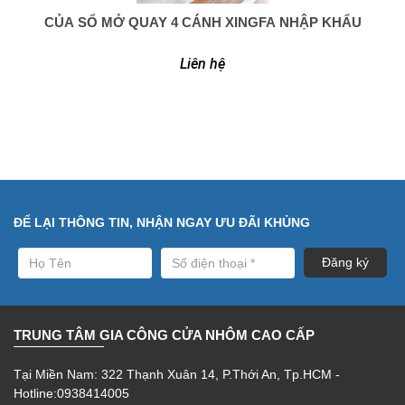
CỦA SỔ MỞ QUAY 4 CÁNH XINGFA NHẬP KHẨU
0949 366 908
Liên hệ
ĐỂ LẠI THÔNG TIN, NHẬN NGAY ƯU ĐÃI KHỦNG
TRUNG TÂM GIA CÔNG CỬA NHÔM CAO CẤP
Tại Miền Nam: 322 Thạnh Xuân 14, P.Thới An, Tp.HCM -
Hotline:0938414005