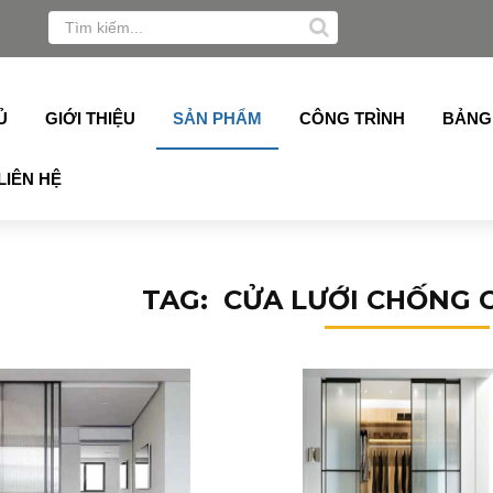
Alukey, Grober, Pmi, Germany, Topalu, Technan, Schuco, S
Ủ
GIỚI THIỆU
SẢN PHẨM
CÔNG TRÌNH
BẢNG
LIÊN HỆ
TAG: CỬA LƯỚI CHỐNG C