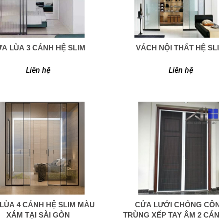
A LÙA 3 CÁNH HỆ SLIM
VÁCH NỘI THẤT HỆ SL
0949 366 908
0949 366 908
Liên hệ
Liên hệ
LÙA 4 CÁNH HỆ SLIM MÀU
CỬA LƯỚI CHỐNG CÔ
0949 366 908
0949 366 908
XÁM TẠI SÀI GÒN
TRÙNG XẾP TAY ÂM 2 CÁN