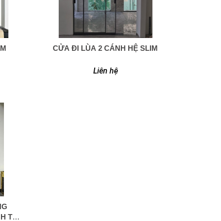
IM
CỬA ĐI LÙA 2 CÁNH HỆ SLIM
0949 366 908
Liên hệ
NG
H TẠI