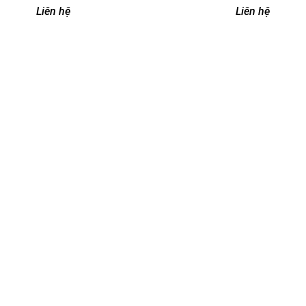
SÀI GÒN
Liên hệ
Liên hệ