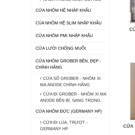
CỬA NHÔM HỆ NHẬP KHẨU
CỦA NHÔM HỆ SLIM NHẬP KHẨU
CỬ
CỬA NHÔM PMI NHẬP KHẨU
CỬA LƯỚI CHỐNG MUỖI
CỬA NHÔM GROBER BỀN, ĐẸP -
CHÍNH HÃNG
CỬA SỔ GROBER - NHÔM XI
MẠ ANODE CHÍNH HÃNG
CỬA ĐI GROBER - NHÔM XI MẠ
ANODE BỀN BỈ, SANG TRỌNG.
CỬA NHÔM ĐỨC (GERMANY HP)
CỬA ĐI LÙA, TRƯỢT -
CỬA 
GERMANY HP