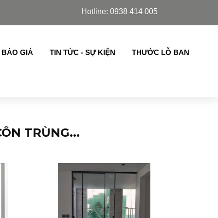
lim Azdoor, cửa lá sách,chớp lật thế hệ mới nhập khẩu ..
Hotline: 0938 414 005
 BÁO GIÁ
TIN TỨC - SỰ KIỆN
THƯỚC LỖ BAN
ÔN TRÙNG...