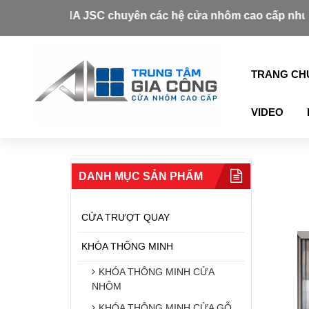
OR VINA JSC chuyên các hệ cửa nhôm cao cấp như: Xingfa, 
TRANG CH
VIDEO
DANH MỤC SẢN PHẨM
CỬA TRƯỢT QUAY
KHÓA THÔNG MINH
KHÓA THÔNG MINH CỬA
NHÔM
KHÓA THÔNG MINH CỬA GỖ