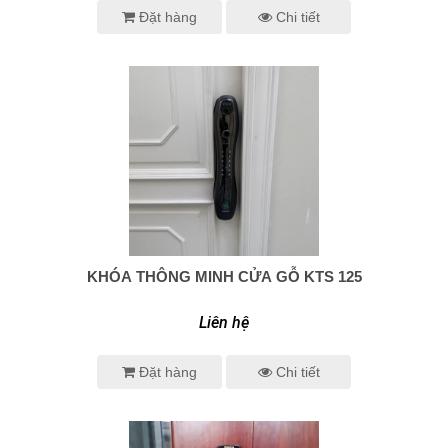
Đặt hàng
Chi tiết
KHÓA THÔNG MINH CỬA GỖ KTS 125
0938 414 005
Liên hệ
Đặt hàng
Chi tiết