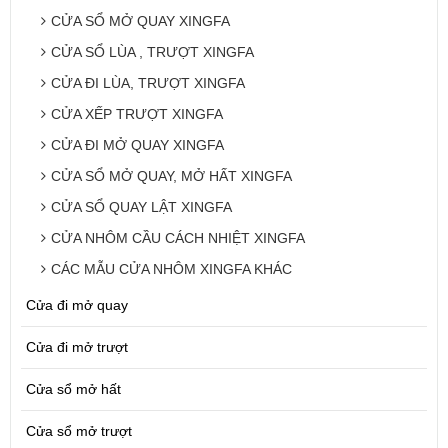
CỬA SỔ MỞ QUAY XINGFA
CỬA SỔ LÙA , TRƯỢT XINGFA
CỬA ĐI LÙA, TRƯỢT XINGFA
CỬA XẾP TRƯỢT XINGFA
CỬA ĐI MỞ QUAY XINGFA
CỬA SỔ MỞ QUAY, MỞ HẤT XINGFA
CỬA SỔ QUAY LẬT XINGFA
CỬA NHÔM CẦU CÁCH NHIỆT XINGFA
CÁC MẪU CỬA NHÔM XINGFA KHÁC
Cửa đi mở quay
Cửa đi mở trượt
Cửa sổ mở hất
Cửa sổ mở trượt