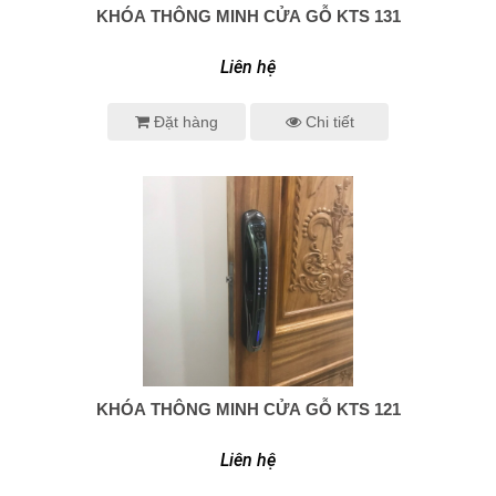
KHÓA THÔNG MINH CỬA GỖ KTS 131
0938 414 005
Liên hệ
Đặt hàng
Chi tiết
KHÓA THÔNG MINH CỬA GỖ KTS 121
0938 414 005
Liên hệ