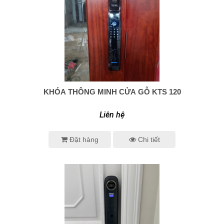
KHÓA THÔNG MINH CỬA GỖ KTS 120
0938 414 005
Liên hệ
Đặt hàng
Chi tiết