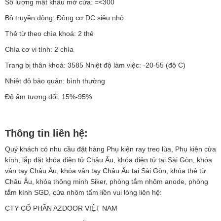
Số lượng mật khẩu mở cửa: =<300
Bộ truyền động: Động cơ DC siêu nhỏ
Thẻ từ theo chìa khoá: 2 thẻ
Chìa cơ vi tính: 2 chìa
Trang bị thân khoá: 3585 Nhiệt độ làm việc: -20-55 (độ C)
Nhiệt độ bảo quản: bình thường
Độ ẩm tương đối: 15%-95%
Thông tin liên hệ:
Quý khách có nhu cầu đặt hàng Phụ kiện ray treo lùa, Phụ kiện cửa
kính, lắp đặt khóa điện tử Châu Âu, khóa điện tử tại Sài Gòn, khóa
vân tay Châu Âu, khóa vân tay Châu Âu tại Sài Gòn, khóa thẻ từ
Châu Âu, khóa thông minh Siker, phòng tắm nhôm anode, phòng
tắm kính SGD, cửa nhôm tấm liền vui lòng liên hệ:
CTY CỔ PHẦN AZDOOR VIỆT NAM