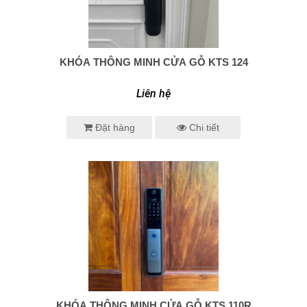
KHÓA THÔNG MINH CỬA GỖ KTS 124
0938 414 005
Liên hệ
Đặt hàng
Chi tiết
KHÓA THÔNG MINH CỬA GỖ KTS 110R