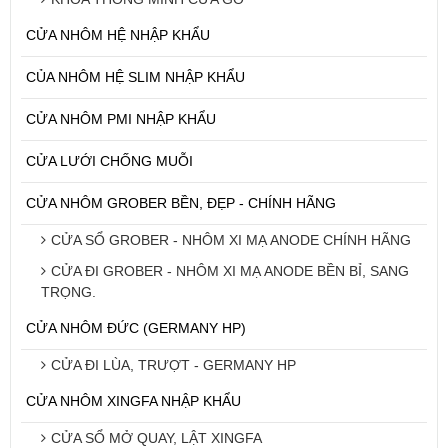
CỬA NHÔM HỆ NHẬP KHẨU
CỦA NHÔM HỆ SLIM NHẬP KHẨU
CỬA NHÔM PMI NHẬP KHẨU
CỬA LƯỚI CHỐNG MUỖI
CỬA NHÔM GROBER BỀN, ĐẸP - CHÍNH HÃNG
CỬA SỔ GROBER - NHÔM XI MẠ ANODE CHÍNH HÃNG
CỬA ĐI GROBER - NHÔM XI MẠ ANODE BỀN BỈ, SANG
TRỌNG.
CỬA NHÔM ĐỨC (GERMANY HP)
CỬA ĐI LÙA, TRƯỢT - GERMANY HP
CỬA NHÔM XINGFA NHẬP KHẨU
CỬA SỔ MỞ QUAY, LẬT XINGFA