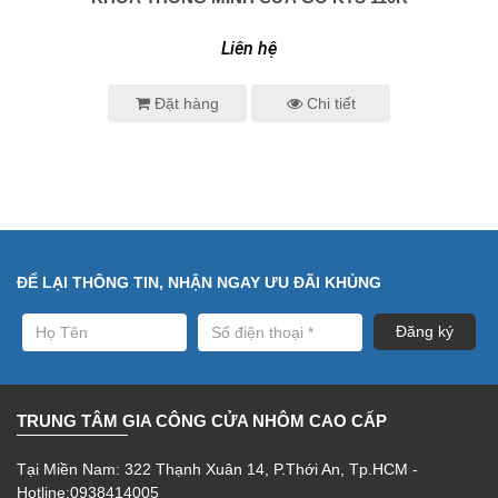
0938 414 005
Liên hệ
Đặt hàng
Chi tiết
ĐỂ LẠI THÔNG TIN, NHẬN NGAY ƯU ĐÃI KHỦNG
TRUNG TÂM GIA CÔNG CỬA NHÔM CAO CẤP
Tại Miền Nam: 322 Thạnh Xuân 14, P.Thới An, Tp.HCM -
Hotline:0938414005