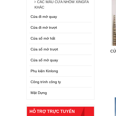
CÁC MẪU CỬA NHÔM XINGFA
KHÁC
Cửa đi mở quay
Cửa đi mở trượt
Cửa sổ mở hất
Cửa sổ mở trượt
CỬ
Cửa sổ mở quay
Phụ kiện Kinlong
Công trình công ty
Mặt Dựng
HỖ TRỢ TRỰC TUYẾN