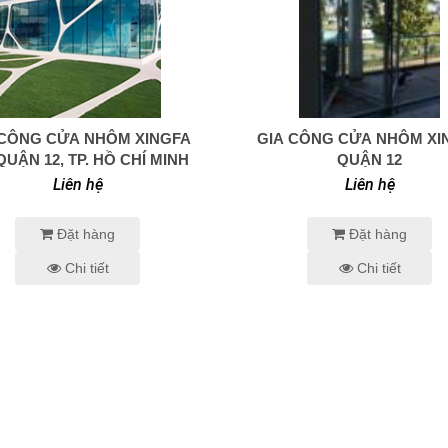
 CÔNG CỬA NHÔM XINGFA
GIA CÔNG CỬA NHÔM XI
0938 414 005
0938 414 005
QUẬN 12, TP. HỒ CHÍ MINH
QUẬN 12
Liên hệ
Liên hệ
Đặt hàng
Đặt hàng
Chi tiết
Chi tiết