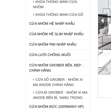
KHÓA THÔNG MINH CỬA
NHÔM
KHÓA THÔNG MINH CỬA GỖ
CỬA NHÔM HỆ NHẬP KHẨU
CỦA NHÔM HỆ SLIM NHẬP KHẨU
CỬA NHÔM PMI NHẬP KHẨU
CỬA LƯỚI CHỐNG MUỖI
CỬA NHÔM GROBER BỀN, ĐẸP -
CHÍNH HÃNG
CỬA SỔ GROBER - NHÔM XI
MẠ ANODE CHÍNH HÃNG
CỬA ĐI GROBER - NHÔM XI MẠ
ANODE BỀN BỈ, SANG TRỌNG.
CỬA NHÔM ĐỨC (GERMANY HP)