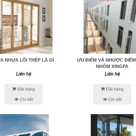
A NHỰA LÕI THÉP LÀ GÌ
ƯU ĐIỂM VÀ NHƯỢC ĐIỂ
0938 414 005
0938 414 005
NHÔM XINGFA
Liên hệ
Liên hệ
Đặt hàng
Đặt hàng
Chi tiết
Chi tiết