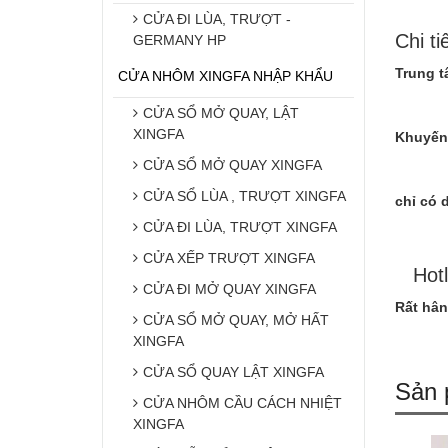
CỬA ĐI LÙA, TRƯỢT -
Chi ti
GERMANY HP
Trung t
CỬA NHÔM XINGFA NHẬP KHẨU
CỬA SỔ MỞ QUAY, LẬT
XINGFA
Khuyến 
CỬA SỔ MỞ QUAY XINGFA
CỬA SỔ LÙA , TRƯỢT XINGFA
chỉ có 
CỬA ĐI LÙA, TRƯỢT XINGFA
CỬA XẾP TRƯỢT XINGFA
Hotli
CỬA ĐI MỞ QUAY XINGFA
Rất hân
CỬA SỔ MỞ QUAY, MỞ HẤT
XINGFA
CỬA SỔ QUAY LẬT XINGFA
Sản 
CỬA NHÔM CẦU CÁCH NHIỆT
XINGFA