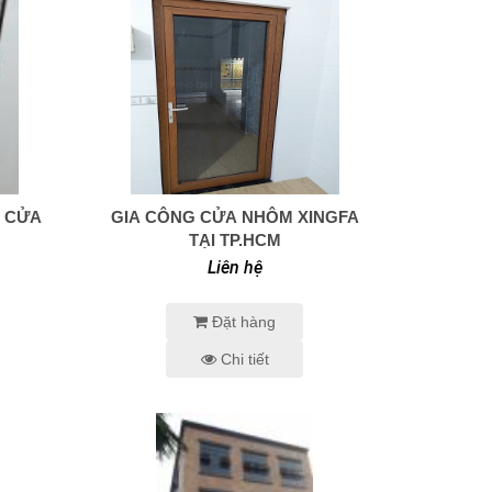
M CỬA
GIA CÔNG CỬA NHÔM XINGFA
0938 414 005
TẠI TP.HCM
Liên hệ
Đặt hàng
Chi tiết