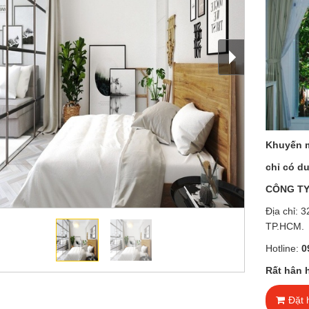
Khuyến m
chỉ có d
CÔNG TY
Địa chỉ:
TP.HCM.
Hotline:
0
Rất hân 
Đặt 