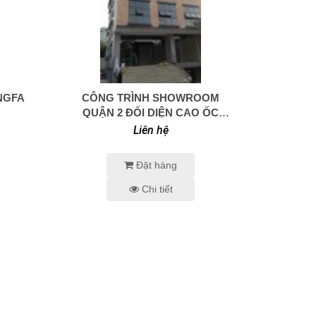
NGFA
CÔNG TRÌNH SHOWROOM
0938 414 005
QUẬN 2 ĐỐI DIỆN CAO ỐC
VISTAR
Liên hệ
Đặt hàng
Chi tiết