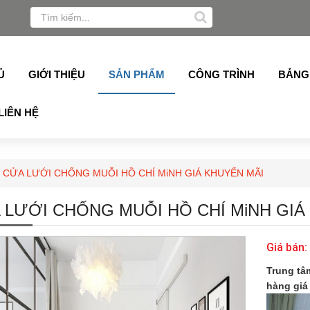
 Alukey, Grober, Pmi, Germany, Topalu, Technan, Schuco, 
Ủ
GIỚI THIỆU
SẢN PHẨM
CÔNG TRÌNH
BẢNG
LIÊN HỆ
CỬA LƯỚI CHỐNG MUỖI HỒ CHÍ MiNH GIÁ KHUYẾN MÃI
 LƯỚI CHỐNG MUỖI HỒ CHÍ MiNH GIÁ
Giá bán:
Trung tâ
hàng giá