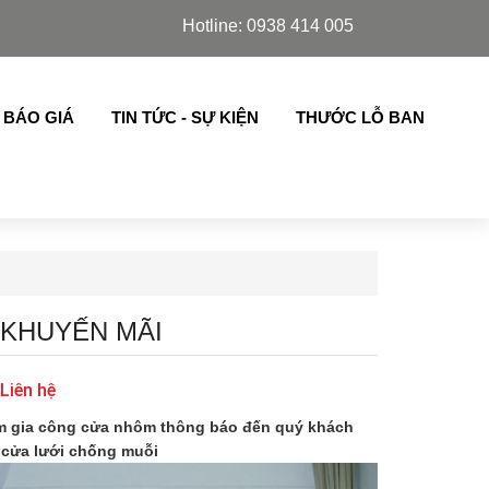
Slim Azdoor, cửa lá sách,chớp lật thế hệ mới nhập khẩu .
Hotline: 0938 414 005
 BÁO GIÁ
TIN TỨC - SỰ KIỆN
THƯỚC LỖ BAN
 KHUYẾN MÃI
 Liên hệ
m gia công cửa nhôm thông báo đến quý khách
 cửa lưới chống muỗi