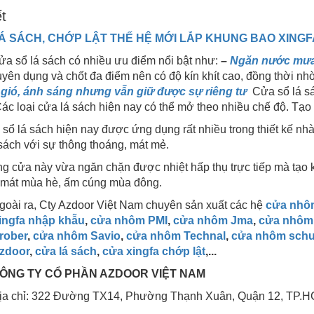
ết
Á SÁCH, CHỚP LẬT THẾ HỆ MỚI LẮP KHUNG BAO XINGFA
a sổ lá sách có nhiều ưu điểm nổi bật như:
–
Ngăn nước mưa 
yên dụng và chốt đa điểm nên có độ kín khít cao, đồng thời nh
gió, ánh sáng nhưng vẫn giữ được sự riêng tư
Cửa sổ lá sá
ác loại cửa lá sách hiện nay có thể mở theo nhiều chế độ. Tạo 
sổ lá sách hiện nay được ứng dụng rất nhiều trong thiết kế nh
sách với sự thông thoáng, mát mẻ.
g cửa này vừa ngăn chặn được nhiệt hấp thụ trực tiếp mà tạo k
 mát mùa hè, ấm cúng mùa đông.
goài ra, Cty Azdoor Việt Nam chuyên sản xuất các hệ
cửa nhô
ingfa nhập khẫu
,
cửa nhôm PMI
,
cửa nhôm Jma
,
cửa nhôm
rober
,
cửa nhôm Savio
,
cửa nhôm Technal
,
cửa nhôm sch
zdoor
,
cửa lá sách
,
cửa xingfa chớp lật
,...
ÔNG TY CỔ PHẦN AZDOOR VIỆT NAM
ịa chỉ: 322 Đường TX14, Phường Thạnh Xuân, Quận 12, TP.H