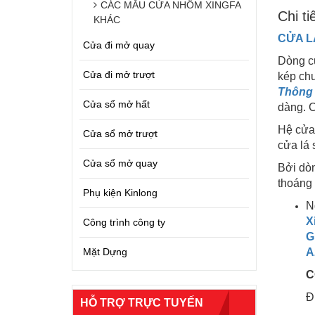
CÁC MẪU CỬA NHÔM XINGFA
Chi ti
KHÁC
CỬA L
Cửa đi mở quay
Dòng cử
Cửa đi mở trượt
kép chu
Thông 
Cửa sổ mở hất
dàng. C
Hệ cửa 
Cửa sổ mở trượt
cửa lá 
Cửa sổ mở quay
Bởi dòn
thoáng
Phụ kiện Kinlong
N
X
Công trình công ty
G
Mặt Dựng
A
C
Đ
HỖ TRỢ TRỰC TUYẾN