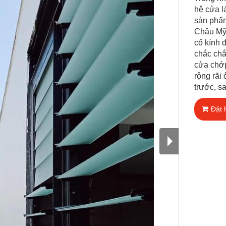
hệ cửa l
sản phẩm
Châu Mỹ 
cổ kính 
chắc chắ
cửa chớ
rộng rãi
trước, sa
Đặt 