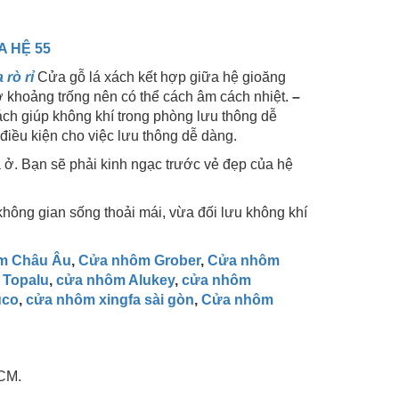
 HỆ 55
rò rỉ
Cửa gỗ lá xách kết hợp giữa hệ gioăng
ờ khoảng trống nên có thể cách âm cách nhiệt.
–
ch giúp không khí trong phòng lưu thông dễ
điều kiện cho việc lưu thông dễ dàng.
à ở. Bạn sẽ phải kinh ngạc trước vẻ đẹp của hệ
hông gian sống thoải mái, vừa đối lưu không khí
m Châu Âu
,
Cửa nhôm Grober
,
Cửa nhôm
 Topalu
,
cửa nhôm Alukey
,
cửa nhôm
uco
,
cửa nhôm xingfa sài gòn
,
Cửa nhôm
CM.