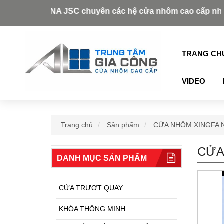
 VINA JSC chuyên các hệ cửa nhôm cao cấp như: Xingfa, Al
TRANG CH
VIDEO
Trang chủ
Sản phẩm
CỬA NHÔM XINGFA 
CỬA
DANH MỤC SẢN PHẨM
CỬA TRƯỢT QUAY
KHÓA THÔNG MINH