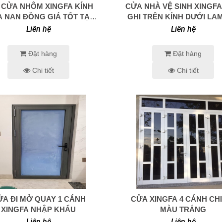
 CỬA NHÔM XINGFA KÍNH
CỬA NHÀ VỆ SINH XINGF
0938 414 005
0938 414 005
 NAN ĐỒNG GIÁ TỐT TẠI
GHI TRÊN KÍNH DƯỚI LAM
HCM
Liên hệ
Liên hệ
Đặt hàng
Đặt hàng
Chi tiết
Chi tiết
ỬA ĐI MỞ QUAY 1 CÁNH
CỬA XINGFA 4 CÁNH CH
0938 414 005
0938 414 005
XINGFA NHẬP KHẨU
MÀU TRẮNG
Liên hệ
Liên hệ