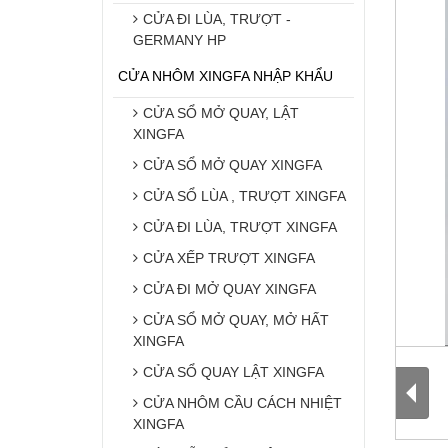
CỬA ĐI LÙA, TRƯỢT -
GERMANY HP
CỬA NHÔM XINGFA NHẬP KHẨU
CỬA SỔ MỞ QUAY, LẬT
XINGFA
CỬA SỔ MỞ QUAY XINGFA
CỬA SỔ LÙA , TRƯỢT XINGFA
CỬA ĐI LÙA, TRƯỢT XINGFA
CỬA XẾP TRƯỢT XINGFA
CỬA ĐI MỞ QUAY XINGFA
CỬA SỔ MỞ QUAY, MỞ HẤT
XINGFA
CỬA SỔ QUAY LẬT XINGFA
CỬA NHÔM CẦU CÁCH NHIỆT
XINGFA