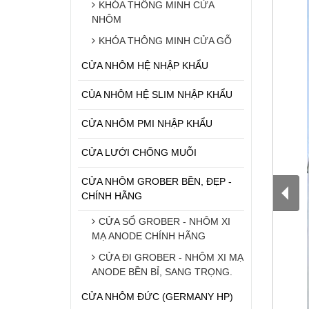
KHÓA THÔNG MINH CỬA
NHÔM
KHÓA THÔNG MINH CỬA GỖ
CỬA NHÔM HỆ NHẬP KHẨU
CỦA NHÔM HỆ SLIM NHẬP KHẨU
CỬA NHÔM PMI NHẬP KHẨU
CỬA LƯỚI CHỐNG MUỖI
CỬA NHÔM GROBER BỀN, ĐẸP -
CHÍNH HÃNG
CỬA SỔ GROBER - NHÔM XI
MẠ ANODE CHÍNH HÃNG
CỬA ĐI GROBER - NHÔM XI MẠ
ANODE BỀN BỈ, SANG TRỌNG.
CỬA NHÔM ĐỨC (GERMANY HP)