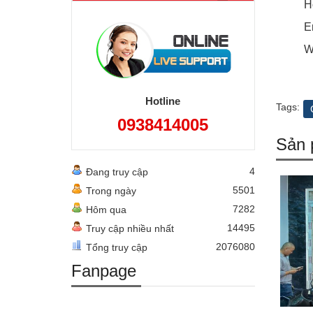
H
E
W
Hotline
Tags:
0938414005
Sản 
4
Đang truy cập
5501
Trong ngày
7282
Hôm qua
14495
Truy cập nhiều nhất
2076080
Tổng truy cập
Fanpage