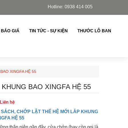
m Azdoor, cửa lá sách,chớp lật thế hệ mới nhập khẩu ..
Hotline: 0938 414 005
 BÁO GIÁ
TIN TỨC - SỰ KIỆN
THƯỚC LỖ BAN
BAO XINGFA HỆ 55
 KHUNG BAO XINGFA HỆ 55
 Liên hệ
 SÁCH, CHỚP LẬT THẾ HỆ MỚI LẮP KHUNG
NGFA HỆ 55
ững thập niên gần đây, cửa chớp (hay còn gọi là