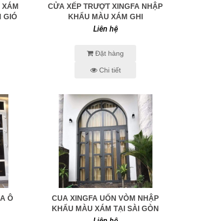
A XÁM
CỬA XẾP TRƯỢT XINGFA NHẬP
0938 414 005
 GIÓ
KHẨU MÀU XÁM GHI
Liên hệ
Đặt hàng
Chi tiết
IA Ô
CUA XINGFA UỐN VÒM NHẬP
0938 414 005
KHẨU MÀU XÁM TẠI SÀI GÒN
Liên hệ