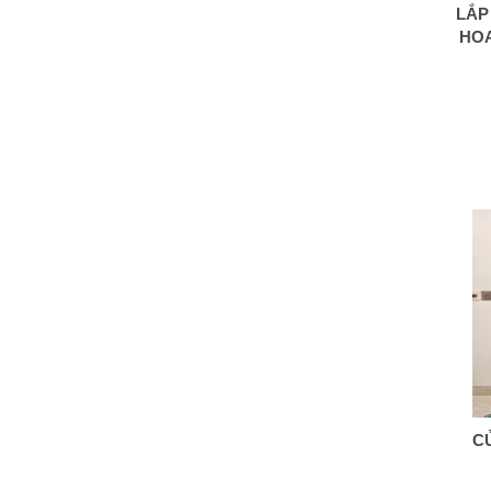
LẮP
HOA
C