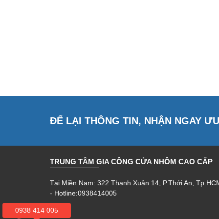
ĐỂ LẠI THÔNG TIN, NHẬN NGAY Ư
TRUNG TÂM GIA CÔNG CỬA NHÔM CAO CẤP
Tại Miền Nam: 322 Thạnh Xuân 14, P.Thới An, Tp.HC
- Hotline:0938414005
0938 414 005