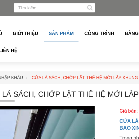
ukey, Grober, Pmi, Germany, Topalu, Technan, Schuco, Sli
Ủ
GIỚI THIỆU
SẢN PHẨM
CÔNG TRÌNH
BẢNG
LIÊN HỆ
NHẬP KHẨU
CỬA LÁ SÁCH, CHỚP LẬT THẾ HỆ MỚI LẮP KHUNG 
 LÁ SÁCH, CHỚP LẬT THẾ HỆ MỚI LẮP
Giá bán:
CỬA LÁ
BAO XI
Trong nh