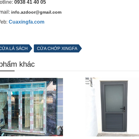
otline:
0938 41 40 05
mail:
info.azdoor@gmail.com
eb:
Cuaxingfa.com
CỬA LÁ SÁCH
CỬA CHỚP XINGFA
phẩm khác