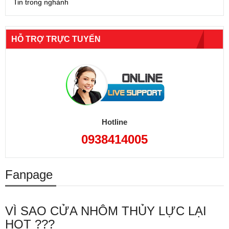
Tin trong nghành
HỖ TRỢ TRỰC TUYẾN
Hotline
0938414005
Fanpage
VÌ SAO CỬA NHÔM THỦY LỰC LẠI
HOT ???