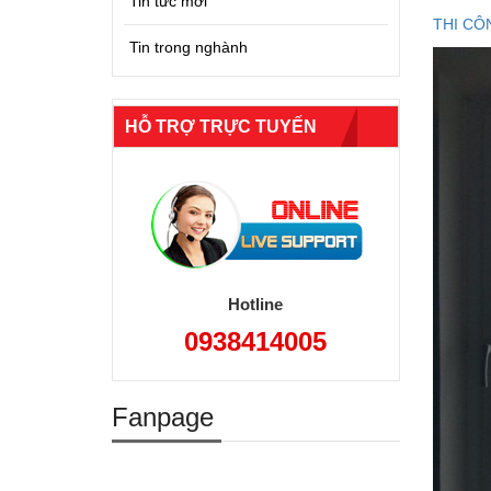
Tin tức mới
THI CÔ
Tin trong nghành
HỖ TRỢ TRỰC TUYẾN
Hotline
0938414005
Fanpage