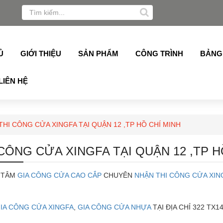
a, Alukey, Grober, Pmi, Germany, Topalu, Technan, Schuco
Ủ
GIỚI THIỆU
SẢN PHẨM
CÔNG TRÌNH
BẢNG
LIÊN HỆ
THI CÔNG CỬA XINGFA TẠI QUẬN 12 ,TP HỒ CHÍ MINH
 CÔNG CỬA XINGFA TẠI QUẬN 12 ,TP H
 TÂM
GIA CÔNG CỬA CAO CẮP
CHUYÊN
NHẬN THI CÔNG CỬA XING
IA CÔNG CỬA XINGFA
,
GIA CÔNG CỬA NHỰA
TẠI ĐỊA CHỈ 322 TX