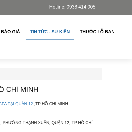
, Slim Azdoor, cửa lá sách,chớp lật thế hệ mới nhập khẩu
Hotline: 0938 414 005
 BÁO GIÁ
TIN TỨC - SỰ KIỆN
THƯỚC LỖ BAN
Ồ CHÍ MINH
FA TẠI QUẬN 12
,TP HỒ CHÍ MINH
14, PHƯỜNG THẠNH XUÂN, QUẬN 12, TP HỒ CHÍ