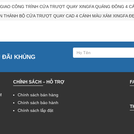
GIAO CÔNG TRÌNH CỬA TRƯỢT QUAY XINGFA QUẢNG ĐÔNG 4 CÁ
 THÀNH BỘ CỬA TRƯỢT QUAY CAD 4 CÁNH MÀU XÁM XINGFA Đ
U ĐÃI KHỦNG
CHÍNH SÁCH – HỖ TRỢ
F
M
Chính sách bán hàng
Chính sách bảo hành
T
Chính sách lắp đặt