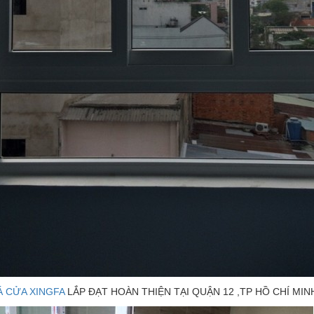
Á CỬA XINGFA
LẮP ĐẠT HOÀN THIỆN TẠI QUẬN 12 ,TP HỒ CHÍ MIN