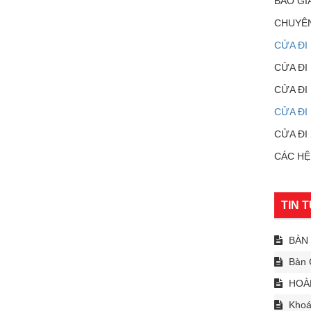
BÁO GI
CHUYÊN
CỬA ĐI
CỬA ĐI
CỬA ĐI
CỬA ĐI 
CỬA ĐI
CÁC HỆ
TIN 
BÀN 
Bàn 
HOÀN
Khoá