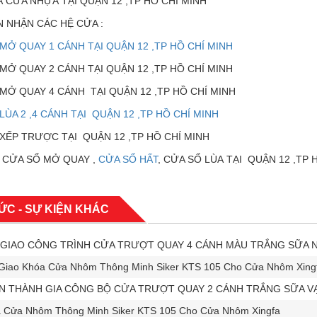
Á CỬA NHỰA TẠI QUẬN 12 ,TP HỒ CHÍ MINH
 NHẬN CÁC HỆ CỬA :
 MỞ QUAY 1 CÁNH TẠI QUẬN 12 ,TP HỒ CHÍ MINH
 MỞ QUAY 2 CÁNH TẠI QUẬN 12 ,TP HỒ CHÍ MINH
 MỞ QUAY 4 CÁNH TẠI QUẬN 12 ,TP HỒ CHÍ MINH
LÙA 2 ,4 CÁNH TẠI QUẬN 12 ,TP HỒ CHÍ MINH
 XẾP TRƯỢC TẠI QUẬN 12 ,TP HỒ CHÍ MINH
 CỬA SỔ MỞ QUAY ,
CỬA SỔ HẤT
, CỬA SỔ LÙA TẠI QUẬN 12 ,TP 
TỨC - SỰ KIỆN KHÁC
GIAO CÔNG TRÌNH CỬA TRƯỢT QUAY 4 CÁNH MÀU TRẮNG SỮA 
Giao Khóa Cửa Nhôm Thông Minh Siker KTS 105 Cho Cửa Nhôm Xingf
 THÀNH GIA CÔNG BỘ CỬA TRƯỢT QUAY 2 CÁNH TRẮNG SỮA VẠ
 Cửa Nhôm Thông Minh Siker KTS 105 Cho Cửa Nhôm Xingfa