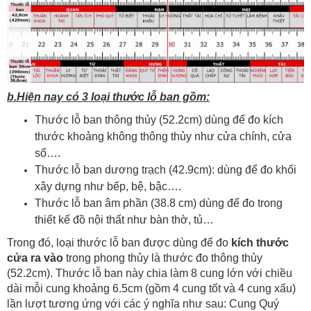
b.Hiện nay có 3 loại thước lỗ ban gồm:
Thước lỗ ban thông thủy (52.2cm) dùng để đo kích
thước khoảng không thông thủy như cửa chính, cửa
sổ….
Thước lỗ ban dương trạch (42.9cm): dùng để đo khối
xây dựng như bếp, bệ, bậc….
Thước lỗ ban âm phần (38.8 cm) dùng để đo trong
thiết kế đồ nội thất như bàn thờ, tủ…
Trong đó, loại thước lỗ ban được dùng để đo
kích thước
cửa ra vào
trong phong thủy là thước đo thông thủy
(52.2cm). Thước lỗ ban này chia làm 8 cung lớn với chiều
dài mỗi cung khoảng 6.5cm (gồm 4 cung tốt và 4 cung xấu)
lần lượt tương ứng với các ý nghĩa như sau: Cung Quý