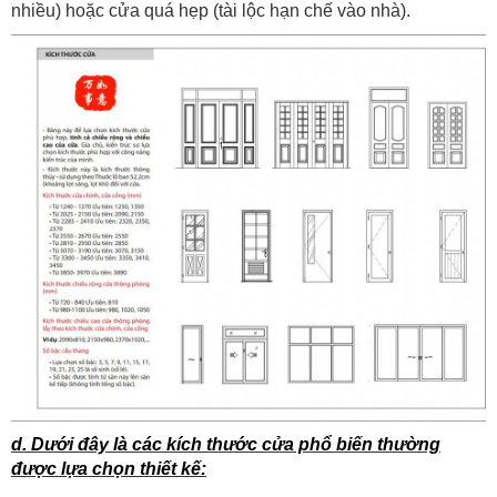
nhiều) hoặc cửa quá hẹp (tài lộc hạn chế vào nhà).
d. Dưới đây là các kích thước cửa phổ biến thường
được lựa chọn thiết kế: