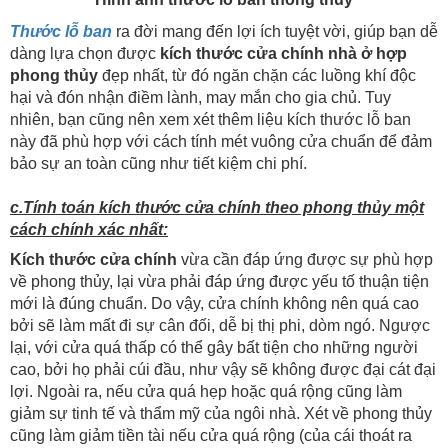
Thước lỗ ban
ra đời mang đến lợi ích tuyệt vời, giúp bạn dễ
dàng lựa chọn được
kích thước cửa chính nhà ở hợp
phong thủy
đẹp nhất, từ đó ngăn chặn các luồng khí độc
hại và đón nhận điềm lành, may mắn cho gia chủ. Tuy
nhiên, bạn cũng nên xem xét thêm liệu kích thước lỗ ban
này đã phù hợp với cách tính mét vuông cửa chuẩn để đảm
bảo sự an toàn cũng như tiết kiệm chi phí.
c.Tính toán kích thước cửa chính theo phong thủy một
cách chính xác nhất:
Kích thước cửa chính
vừa cần đáp ứng được sự phù hợp
về phong thủy, lại vừa phải đáp ứng được yếu tố thuận tiện
mới là đúng chuẩn. Do vậy, cửa chính không nên quá cao
bởi sẽ làm mất đi sự cân đối, dễ bị thị phi, dòm ngó. Ngược
lại, với cửa quá thấp có thể gây bất tiện cho những người
cao, bởi họ phải cúi đầu, như vậy sẽ không được đại cát đại
lợi. Ngoài ra, nếu cửa quá hẹp hoặc quá rộng cũng làm
giảm sự tinh tế và thẩm mỹ của ngôi nhà. Xét về phong thủy
cũng làm giảm tiền tài nếu cửa quá rộng (của cái thoát ra