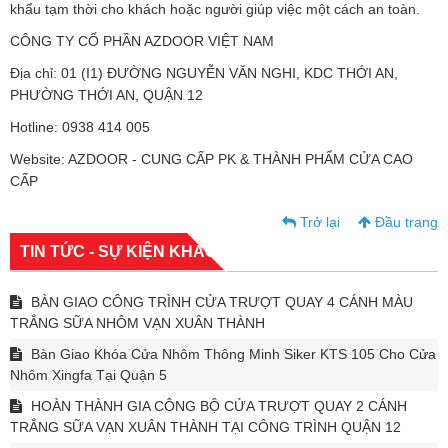
khẩu tạm thời cho khách hoặc người giúp việc một cách an toàn.
CÔNG TY CỔ PHẦN AZDOOR VIỆT NAM
Địa chỉ: 01 (I1) ĐƯỜNG NGUYỄN VĂN NGHI, KDC THỚI AN,
PHƯỜNG THỚI AN, QUẬN 12
Hotline: 0938 414 005
Website: AZDOOR - CUNG CẤP PK & THÀNH PHẨM CỬA CAO
CẤP
Trở lại
Đầu trang
TIN TỨC - SỰ KIỆN KHÁC
BÀN GIAO CÔNG TRÌNH CỬA TRƯỢT QUAY 4 CÁNH MÀU
TRẮNG SỮA NHÔM VẠN XUÂN THÀNH
Bàn Giao Khóa Cửa Nhôm Thông Minh Siker KTS 105 Cho Cửa
Nhôm Xingfa Tại Quận 5
HOÀN THÀNH GIA CÔNG BỘ CỬA TRƯỢT QUAY 2 CÁNH
TRẮNG SỮA VẠN XUÂN THÀNH TẠI CÔNG TRÌNH QUẬN 12