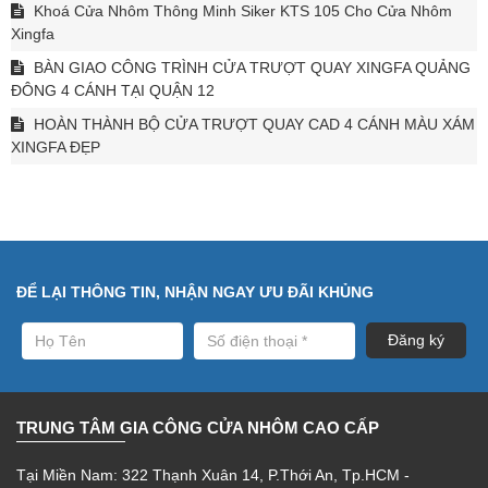
Khoá Cửa Nhôm Thông Minh Siker KTS 105 Cho Cửa Nhôm
Xingfa
BÀN GIAO CÔNG TRÌNH CỬA TRƯỢT QUAY XINGFA QUẢNG
ĐÔNG 4 CÁNH TẠI QUẬN 12
HOÀN THÀNH BỘ CỬA TRƯỢT QUAY CAD 4 CÁNH MÀU XÁM
XINGFA ĐẸP
ĐỂ LẠI THÔNG TIN, NHẬN NGAY ƯU ĐÃI KHỦNG
TRUNG TÂM GIA CÔNG CỬA NHÔM CAO CẤP
Tại Miền Nam: 322 Thạnh Xuân 14, P.Thới An, Tp.HCM -