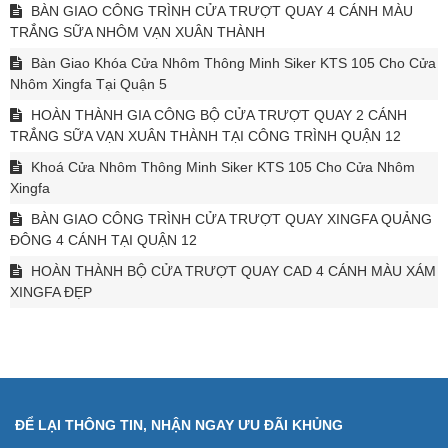
BÀN GIAO CÔNG TRÌNH CỬA TRƯỢT QUAY 4 CÁNH MÀU
TRẮNG SỮA NHÔM VẠN XUÂN THÀNH
Bàn Giao Khóa Cửa Nhôm Thông Minh Siker KTS 105 Cho Cửa
Nhôm Xingfa Tại Quận 5
HOÀN THÀNH GIA CÔNG BỘ CỬA TRƯỢT QUAY 2 CÁNH
TRẮNG SỮA VẠN XUÂN THÀNH TẠI CÔNG TRÌNH QUẬN 12
Khoá Cửa Nhôm Thông Minh Siker KTS 105 Cho Cửa Nhôm
Xingfa
BÀN GIAO CÔNG TRÌNH CỬA TRƯỢT QUAY XINGFA QUẢNG
ĐÔNG 4 CÁNH TẠI QUẬN 12
HOÀN THÀNH BỘ CỬA TRƯỢT QUAY CAD 4 CÁNH MÀU XÁM
XINGFA ĐẸP
ĐỂ LẠI THÔNG TIN, NHẬN NGAY ƯU ĐÃI KHỦNG