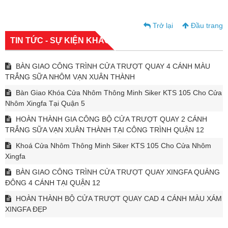
Trở lại
Đầu trang
TIN TỨC - SỰ KIỆN KHÁC
BÀN GIAO CÔNG TRÌNH CỬA TRƯỢT QUAY 4 CÁNH MÀU
TRẮNG SỮA NHÔM VẠN XUÂN THÀNH
Bàn Giao Khóa Cửa Nhôm Thông Minh Siker KTS 105 Cho Cửa
Nhôm Xingfa Tại Quận 5
HOÀN THÀNH GIA CÔNG BỘ CỬA TRƯỢT QUAY 2 CÁNH
TRẮNG SỮA VẠN XUÂN THÀNH TẠI CÔNG TRÌNH QUẬN 12
Khoá Cửa Nhôm Thông Minh Siker KTS 105 Cho Cửa Nhôm
Xingfa
BÀN GIAO CÔNG TRÌNH CỬA TRƯỢT QUAY XINGFA QUẢNG
ĐÔNG 4 CÁNH TẠI QUẬN 12
HOÀN THÀNH BỘ CỬA TRƯỢT QUAY CAD 4 CÁNH MÀU XÁM
XINGFA ĐẸP