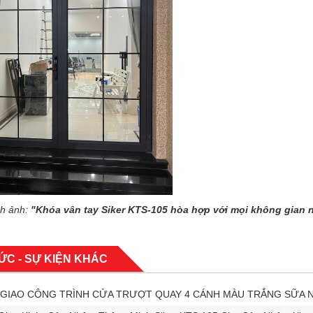
ch ảnh:
"Khóa vân tay Siker KTS-105 hòa hợp với mọi không gian n
TỨC - SỰ KIỆN KHÁC
GIAO CÔNG TRÌNH CỬA TRƯỢT QUAY 4 CÁNH MÀU TRẮNG SỮA 