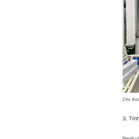
Chú thí
3. Tín
Ngoài c