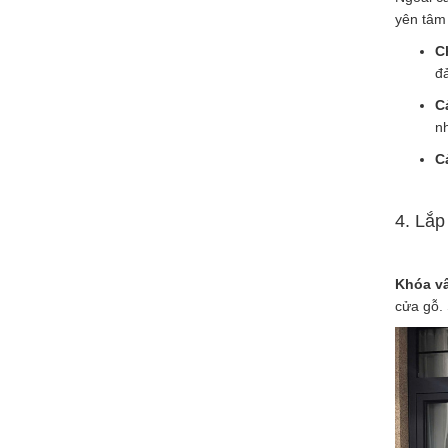
yên tâm 
C
đả
C
nh
C
4. Lắp
Khóa vâ
cửa gỗ. 