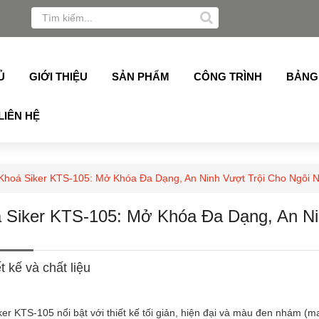
a, Alukey, Grober, Pmi, Germany, Topalu, Technan, Schuco
Ủ
GIỚI THIỆU
SẢN PHẨM
CÔNG TRÌNH
BẢNG
LIÊN HỆ
Khoá Siker KTS-105: Mở Khóa Đa Dạng, An Ninh Vượt Trội Cho Ngôi N
 Siker KTS-105: Mở Khóa Đa Dạng, An Ni
t kế và chất liệu
er KTS-105 nổi bật với thiết kế tối giản, hiện đại và màu đen nhám (m