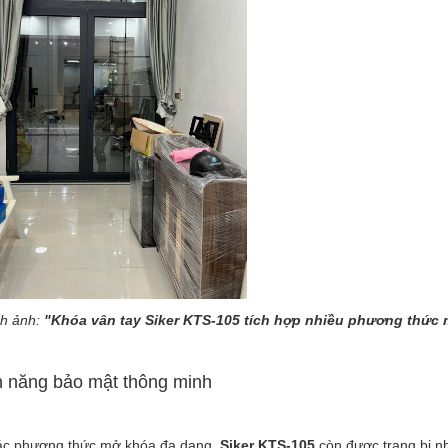
ch ảnh:
"Khóa vân tay Siker KTS-105 tích hợp nhiều phương thức
h năng bảo mật thông minh
ác phương thức mở khóa đa dạng,
Siker KTS-105
còn được trang bị nh