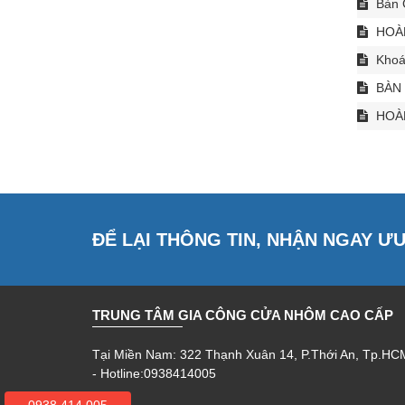
Bàn 
HOÀN
Khoá
BÀN 
HOÀN
ĐỂ LẠI THÔNG TIN, NHẬN NGAY Ư
TRUNG TÂM GIA CÔNG CỬA NHÔM CAO CẤP
Tại Miền Nam: 322 Thạnh Xuân 14, P.Thới An, Tp.HC
- Hotline:0938414005