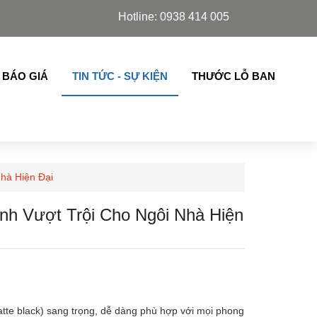
, Slim Azdoor, cửa lá sách,chớp lật thế hệ mới nhập khẩu
Hotline: 0938 414 005
 BÁO GIÁ
TIN TỨC - SỰ KIỆN
THƯỚC LỖ BAN
hà Hiện Đại
nh Vượt Trội Cho Ngôi Nhà Hiện
atte black) sang trọng, dễ dàng phù hợp với mọi phong