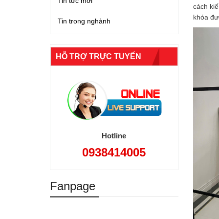
Tin tức mới
cách kiế
khóa đượ
Tin trong nghành
HỖ TRỢ TRỰC TUYẾN
Hotline
0938414005
Fanpage