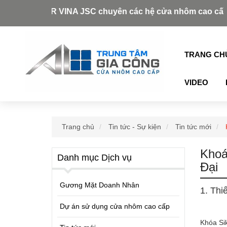
ZDOOR VINA JSC chuyên các hệ cửa nhôm cao cấp như: Xingf
TRANG CH
VIDEO
Trang chủ
Tin tức - Sự kiện
Tin tức mới
Khoá
Danh mục Dịch vụ
Đại
Gương Mặt Doanh Nhân
1. Thiế
Dự án sử dụng cửa nhôm cao cấp
Khóa Sik