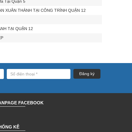
a Tại Quận 5
N XUÂN THÀNH TẠI CÔNG TRÌNH QUẬN 12
NH TẠI QUẬN 12
ẸP
ANPAGE FACEBOOK
HỐNG KÊ