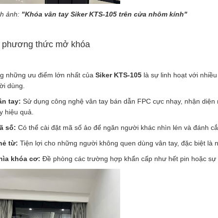
ch ảnh:
"Khóa vân tay Siker KTS-105 trên cửa nhôm kính"
c phương thức mở khóa
ng những ưu điểm lớn nhất của
Siker KTS-105
là sự linh hoạt với nhiề
ời dùng.
ân tay:
Sử dụng công nghệ vân tay bán dẫn FPC cực nhạy, nhận diện n
y hiệu quả.
ã số:
Có thể cài đặt mã số ảo để ngăn người khác nhìn lén và đánh c
hẻ từ:
Tiện lợi cho những người không quen dùng vân tay, đặc biệt là ng
hìa khóa cơ:
Đề phòng các trường hợp khẩn cấp như hết pin hoặc sự c