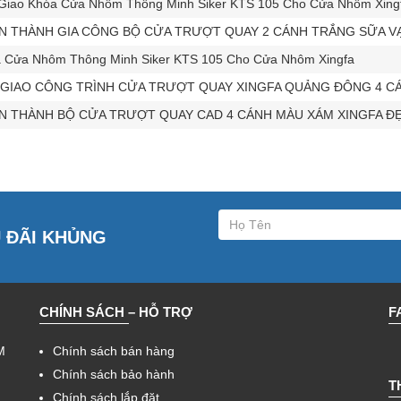
Giao Khóa Cửa Nhôm Thông Minh Siker KTS 105 Cho Cửa Nhôm Xingf
 THÀNH GIA CÔNG BỘ CỬA TRƯỢT QUAY 2 CÁNH TRẮNG SỮA VẠ
 Cửa Nhôm Thông Minh Siker KTS 105 Cho Cửa Nhôm Xingfa
GIAO CÔNG TRÌNH CỬA TRƯỢT QUAY XINGFA QUẢNG ĐÔNG 4 CÁ
 THÀNH BỘ CỬA TRƯỢT QUAY CAD 4 CÁNH MÀU XÁM XINGFA Đ
U ĐÃI KHỦNG
CHÍNH SÁCH – HỖ TRỢ
F
M
Chính sách bán hàng
Chính sách bảo hành
T
Chính sách lắp đặt