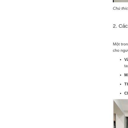
Chú thí
2. Cá
Một tro
cho ngư
V
ta
M
T
C