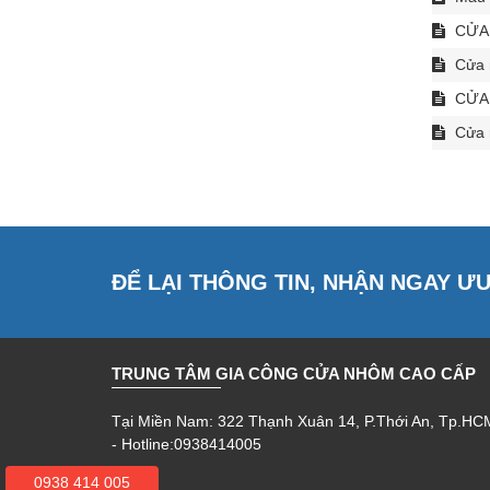
CỬA 
Cửa n
CỬA 
Cửa n
ĐỂ LẠI THÔNG TIN, NHẬN NGAY Ư
TRUNG TÂM GIA CÔNG CỬA NHÔM CAO CẤP
Tại Miền Nam: 322 Thạnh Xuân 14, P.Thới An, Tp.HC
- Hotline:0938414005
0938 414 005