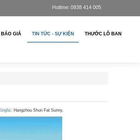
chuco, Slim Azdoor, cửa lá sách,chớp lật thế hệ mới nhậ
Hotline: 0938 414 005
 BÁO GIÁ
TIN TỨC - SỰ KIỆN
THƯỚC LỖ BAN
ingfa
:
Hangzhou Shun Fat Sunny.