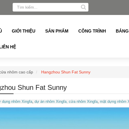
Xingfa, Alukey, Grober, Pmi, Germany, Topalu, Technan, S
Ủ
GIỚI THIỆU
SẢN PHẨM
CÔNG TRÌNH
BẢNG
LIÊN HỆ
cửa nhôm cao cấp
Hangzhou Shun Fat Sunny
zhou Shun Fat Sunny
 dụng nhôm Xingfa
,
dự án nhôm Xingfa
, cửa nhôm Xingfa
,
mặt dựng nhôm X