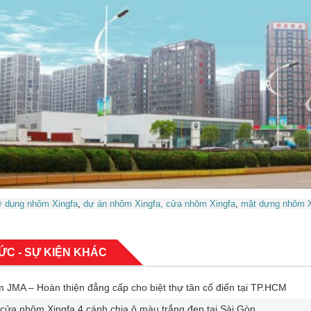
 dụng nhôm Xingfa
,
dự án nhôm Xingfa
, cửa nhôm Xingfa
,
mặt dựng nhôm X
TỨC - SỰ KIỆN KHÁC
JMA – Hoàn thiện đẳng cấp cho biệt thự tân cổ điển tại TP.HCM
ửa nhôm Xingfa 4 cánh chia ô màu trắng đẹp tại Sài Gòn