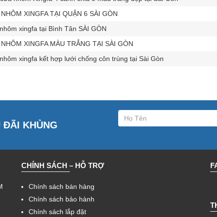
NHÔM XINGFA TẠI QUẬN 6 SÀI GÒN
hôm xingfa tại Bình Tân SÀI GÒN
NHÔM XINGFA MÀU TRẮNG TẠI SÀI GÒN
hôm xingfa kết hợp lưới chống côn trùng tại Sài Gòn
U ĐÃI KHỦNG
CHÍNH SÁCH – HỖ TRỢ
F
M
Chính sách bán hàng
Chính sách bảo hành
T
Chính sách lắp đặt