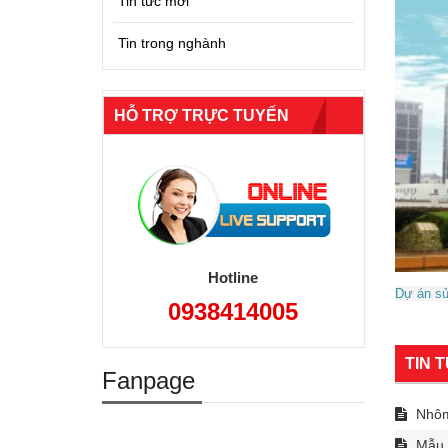
Tin tức mới
Tin trong nghành
HỖ TRỢ TRỰC TUYẾN
Hotline
Dự án sử
0938414005
TIN 
Fanpage
Nhôm 
Mẫu c