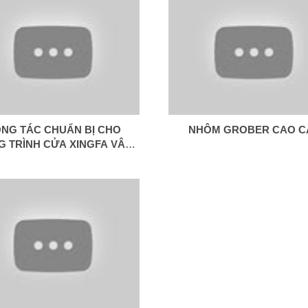
NG TÁC CHUẨN BỊ CHO
NHÔM GROBER CAO C
 TRÌNH CỬA XINGFA VÂN
 CHỊ HIỀN BÌNH CHÁNH