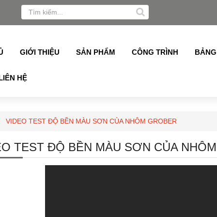
 Xingfa, Alukey, Grober, Pmi, Germany, Topalu, Technan, 
Ủ
GIỚI THIỆU
SẢN PHẨM
CÔNG TRÌNH
BẢNG
LIÊN HỆ
VIDEO TEST ĐỘ BỀN MÀU SƠN CỦA NHÔM GROBER
EO TEST ĐỘ BỀN MÀU SƠN CỦA NHÔ