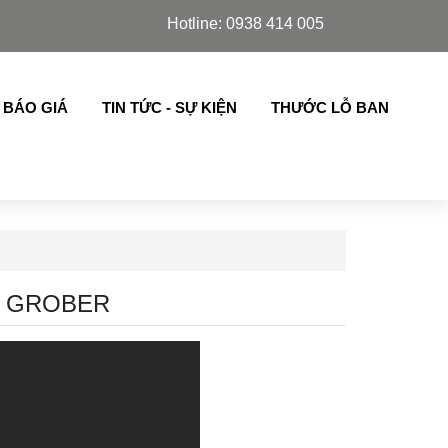
Schuco, Slim Azdoor, cửa lá sách,chớp lật thế hệ mới nhậ
Hotline: 0938 414 005
 BÁO GIÁ
TIN TỨC - SỰ KIỆN
THƯỚC LỖ BAN
M GROBER