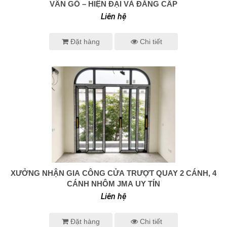
VÂN GỖ – HIỆN ĐẠI VÀ ĐẲNG CẤP
Liên hệ
Đặt hàng
Chi tiết
XƯỞNG NHẬN GIA CÔNG CỬA TRƯỢT QUAY 2 CÁNH, 4
0938 414 005
CÁNH NHÔM JMA UY TÍN
Liên hệ
Đặt hàng
Chi tiết