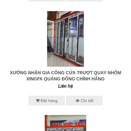
XƯỞNG NHẬN GIA CÔNG CỬA TRƯỢT QUAY NHÔM
0938 414 005
XINGFA QUẢNG ĐÔNG CHÍNH HÃNG
Liên hệ
Đặt hàng
Chi tiết