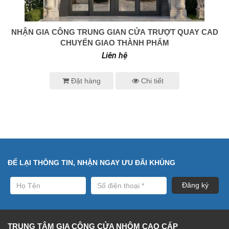
NHẬN GIA CÔNG TRUNG GIAN CỬA TRƯỢT QUAY CAD
0938 414 005
CHUYỂN GIAO THÀNH PHẨM
Liên hệ
Đặt hàng
Chi tiết
ĐỂ LẠI THÔNG TIN, NHẬN NGAY ƯU ĐÃI KHỦNG
TRUNG TÂM GIA CÔNG CỬA NHÔM CAO CẤP