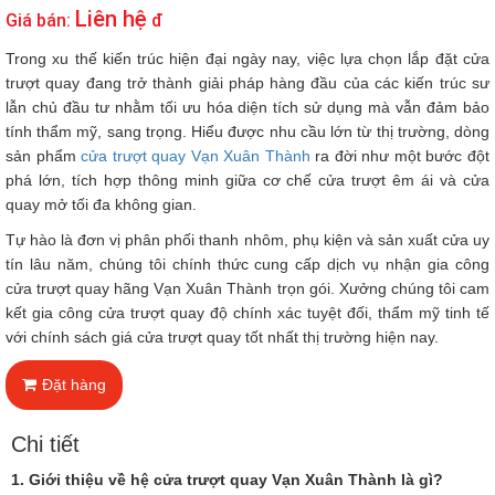
Liên hệ
Giá bán:
đ
Trong xu thế kiến trúc hiện đại ngày nay, việc lựa chọn lắp đặt cửa
trượt quay đang trở thành giải pháp hàng đầu của các kiến trúc sư
lẫn chủ đầu tư nhằm tối ưu hóa diện tích sử dụng mà vẫn đảm bảo
tính thẩm mỹ, sang trọng. Hiểu được nhu cầu lớn từ thị trường, dòng
sản phẩm
cửa trượt quay Vạn Xuân Thành
ra đời như một bước đột
phá lớn, tích hợp thông minh giữa cơ chế cửa trượt êm ái và cửa
quay mở tối đa không gian.
Tự hào là đơn vị phân phối thanh nhôm, phụ kiện và sản xuất cửa uy
tín lâu năm, chúng tôi chính thức cung cấp dịch vụ nhận gia công
cửa trượt quay hãng Vạn Xuân Thành trọn gói. Xưởng chúng tôi cam
kết gia công cửa trượt quay độ chính xác tuyệt đối, thẩm mỹ tinh tế
với chính sách giá cửa trượt quay tốt nhất thị trường hiện nay.
Đặt hàng
Chi tiết
1. Giới thiệu về hệ cửa trượt quay Vạn Xuân Thành là gì?