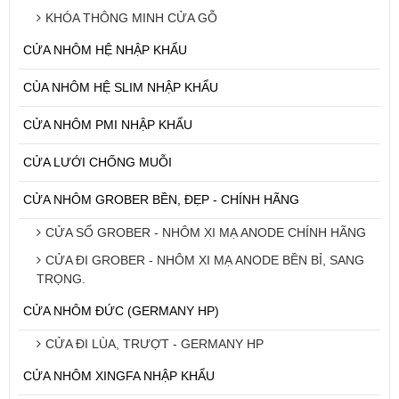
KHÓA THÔNG MINH CỬA GỖ
CỬA NHÔM HỆ NHẬP KHẨU
CỦA NHÔM HỆ SLIM NHẬP KHẨU
CỬA NHÔM PMI NHẬP KHẨU
CỬA LƯỚI CHỐNG MUỖI
CỬA NHÔM GROBER BỀN, ĐẸP - CHÍNH HÃNG
CỬA SỔ GROBER - NHÔM XI MẠ ANODE CHÍNH HÃNG
CỬA ĐI GROBER - NHÔM XI MẠ ANODE BỀN BỈ, SANG
TRỌNG.
CỬA NHÔM ĐỨC (GERMANY HP)
CỬA ĐI LÙA, TRƯỢT - GERMANY HP
CỬA NHÔM XINGFA NHẬP KHẨU