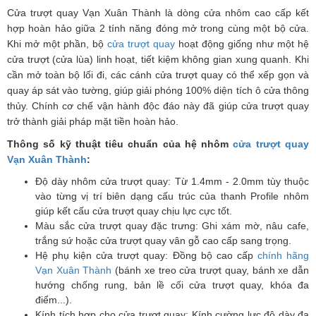
Cửa trượt quay Vạn Xuân Thành là dòng cửa nhôm cao cấp kết
hợp hoàn hảo giữa 2 tính năng đóng mở trong cùng một bộ cửa.
Khi mở một phần, bộ
cửa trượt quay
hoạt động giống như một hệ
cửa trượt (cửa lùa) linh hoạt, tiết kiệm không gian xung quanh. Khi
cần mở toàn bộ lối đi, các cánh cửa trượt quay có thể xếp gọn và
quay áp sát vào tường, giúp giải phóng 100% diện tích ô cửa thông
thủy. Chính cơ chế vận hành độc đáo này đã giúp cửa trượt quay
trở thành giải pháp mặt tiền hoàn hảo.
Thông số kỹ thuật tiêu chuẩn của hệ nhôm
cửa trượt quay
Vạn Xuân Thành
:
Độ dày nhôm cửa trượt quay: Từ 1.4mm - 2.0mm tùy thuộc
vào từng vị trí biên dạng cấu trúc của thanh Profile nhôm
giúp kết cấu cửa trượt quay chịu lực cực tốt.
Màu sắc cửa trượt quay đặc trưng: Ghi xám mờ, nâu cafe,
trắng sứ hoặc cửa trượt quay vân gỗ cao cấp sang trọng.
Hệ phụ kiện cửa trượt quay: Đồng bộ cao cấp
chính hãng
Vạn Xuân Thành
(bánh xe treo cửa trượt quay, bánh xe dẫn
hướng chống rung, bản lề cối cửa trượt quay, khóa đa
điểm...).
Kính tích hợp cho cửa trượt quay: Kính cường lực độ dày đa