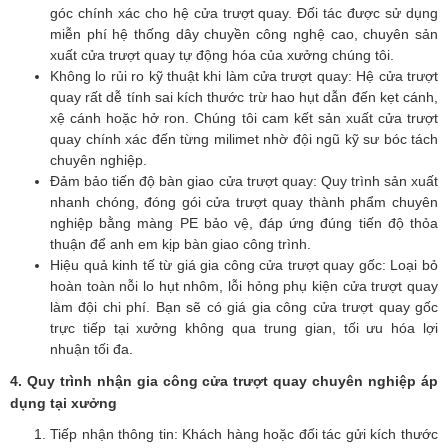
góc chính xác cho hệ cửa trượt quay. Đối tác được sử dụng
miễn phí hệ thống dây chuyền công nghệ cao, chuyên sản
xuất cửa trượt quay tự động hóa của xưởng chúng tôi.
Không lo rủi ro kỹ thuật khi làm cửa trượt quay: Hệ cửa trượt
quay rất dễ tính sai kích thước trừ hao hụt dẫn đến kẹt cánh,
xệ cánh hoặc hở ron. Chúng tôi cam kết sản xuất cửa trượt
quay chính xác đến từng milimet nhờ đội ngũ kỹ sư bóc tách
chuyên nghiệp.
Đảm bảo tiến độ bàn giao cửa trượt quay: Quy trình sản xuất
nhanh chóng, đóng gói cửa trượt quay thành phẩm chuyên
nghiệp bằng màng PE bảo vệ, đáp ứng đúng tiến độ thỏa
thuận để anh em kịp bàn giao công trình.
Hiệu quả kinh tế từ giá gia công cửa trượt quay gốc: Loại bỏ
hoàn toàn nỗi lo hụt nhôm, lỗi hỏng phụ kiện cửa trượt quay
làm đội chi phí. Bạn sẽ có giá gia công cửa trượt quay gốc
trực tiếp tại xưởng không qua trung gian, tối ưu hóa lợi
nhuận tối đa.
4. Quy trình nhận gia công cửa trượt quay chuyên nghiệp áp
dụng tại xưởng
Tiếp nhận thông tin: Khách hàng hoặc đối tác gửi kích thước