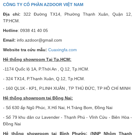
CÔNG TY CỔ PHẦN AZDOOR VIỆT NAM
Địa chỉ:
322 Đường TX14, Phường Thạnh Xuân, Quận 12,
TP.HCM.
Hotline
: 0938 41 40 05
Email:
info.azdoor@gmail.com
Website tra cứu mẫu:
Cuaxingfa.com
Hệ thống showroom Tại Tp.HCM:
-1174 Quốc lộ 1A, P.Thới An , Q.12, Tp.HCM.
- 324 TX14, P.Thạnh Xuân, Q.12, Tp.HCM.
- 160 QL1K - KP1, P.LINH XUÂN , TP THỦ ĐỨC, TP HỒ CHÍ MINH
Hệ thống showroom tại Đồng Nai:
- Số 630 ấp Ngũ Phúc, X.Hố Nai, H.Trảng Bom, Đồng Nai
- Số 79 khu dân cư Lavender - Thạnh Phú - Vĩnh Cửu - Biên Hòa -
Đồng Nai
Hệ thống showroom tại Bình Phước: (NNP Nhôm Thanh