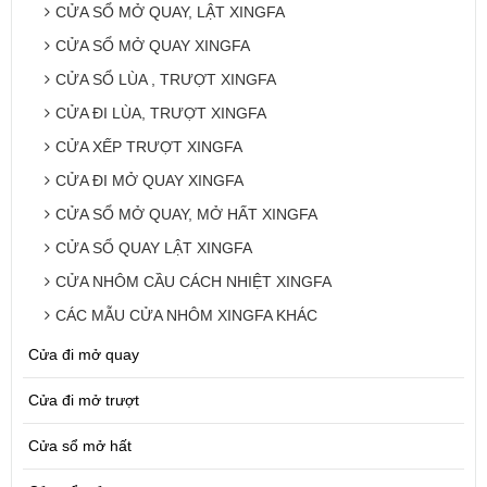
CỬA SỔ MỞ QUAY, LẬT XINGFA
CỬA SỔ MỞ QUAY XINGFA
CỬA SỔ LÙA , TRƯỢT XINGFA
CỬA ĐI LÙA, TRƯỢT XINGFA
CỬA XẾP TRƯỢT XINGFA
CỬA ĐI MỞ QUAY XINGFA
CỬA SỔ MỞ QUAY, MỞ HẤT XINGFA
CỬA SỔ QUAY LẬT XINGFA
CỬA NHÔM CẦU CÁCH NHIỆT XINGFA
CÁC MẪU CỬA NHÔM XINGFA KHÁC
Cửa đi mở quay
Cửa đi mở trượt
Cửa sổ mở hất