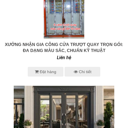
XƯỞNG NHẬN GIA CÔNG CỬA TRƯỢT QUAY TRỌN GÓI:
0938 414 005
ĐA DẠNG MÀU SẮC, CHUẨN KỸ THUẬT
Liên hệ
Đặt hàng
Chi tiết