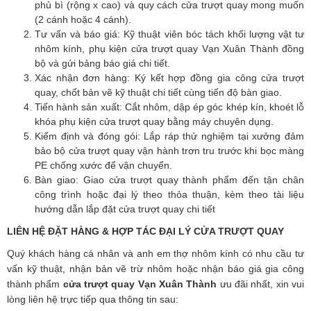
phủ bì (rộng x cao) và quy cách cửa trượt quay mong muốn
(2 cánh hoặc 4 cánh).
Tư vấn và báo giá: Kỹ thuật viên bóc tách khối lượng vật tư
nhôm kính, phụ kiện cửa trượt quay Vạn Xuân Thành đồng
bộ và gửi bảng báo giá chi tiết.
Xác nhận đơn hàng: Ký kết hợp đồng gia công cửa trượt
quay, chốt bản vẽ kỹ thuật chi tiết cùng tiến độ bàn giao.
Tiến hành sản xuất: Cắt nhôm, dập ép góc khép kín, khoét lỗ
khóa phụ kiện cửa trượt quay bằng máy chuyên dụng.
Kiểm định và đóng gói: Lắp ráp thử nghiệm tại xưởng đảm
bảo bộ cửa trượt quay vận hành trơn tru trước khi bọc màng
PE chống xước để vận chuyển.
Bàn giao: Giao cửa trượt quay thành phẩm đến tận chân
công trình hoặc đại lý theo thỏa thuận, kèm theo tài liệu
hướng dẫn lắp đặt cửa trượt quay chi tiết
LIÊN HỆ ĐẶT HÀNG & HỢP TÁC ĐẠI LÝ CỬA TRƯỢT QUAY
Quý khách hàng cá nhân và anh em thợ nhôm kính có nhu cầu tư
vấn kỹ thuật, nhận bản vẽ trừ nhôm hoặc nhận báo giá gia công
thành phẩm
cửa trượt quay Vạn Xuân Thành
ưu đãi nhất, xin vui
lòng liên hệ trực tiếp qua thông tin sau: